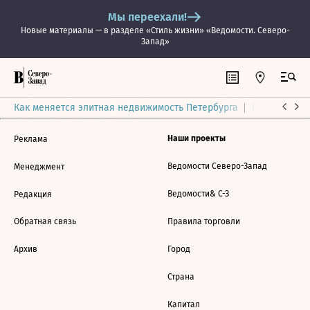
Мы переехали!
Новые материалы — в разделе «Стиль жизни» «Ведомости. Северо-
Запад»
Как меняется элитная недвижимость Петербурга
Ситуация на
Наши проекты
Реклама
Ведомости Северо-Запад
Менеджмент
Ведомости& С-З
Редакция
Обратная связь
Правила торговли
Архив
Город
Страна
Капитал