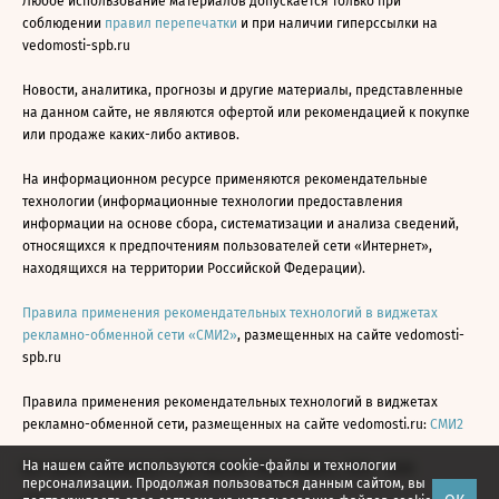
Любое использование материалов допускается только при
соблюдении
правил перепечатки
и при наличии гиперссылки на
vedomosti-spb.ru
Новости, аналитика, прогнозы и другие материалы, представленные
на данном сайте, не являются офертой или рекомендацией к покупке
или продаже каких-либо активов.
На информационном ресурсе применяются рекомендательные
технологии (информационные технологии предоставления
информации на основе сбора, систематизации и анализа сведений,
относящихся к предпочтениям пользователей сети «Интернет»,
находящихся на территории Российской Федерации).
Правила применения рекомендательных технологий в виджетах
рекламно-обменной сети «СМИ2»
, размещенных на сайте vedomosti-
spb.ru
Правила применения рекомендательных технологий в виджетах
рекламно-обменной сети, размещенных на сайте vedomosti.ru:
СМИ2
На нашем сайте используются cookie-файлы и технологии
Все права защищены © АО «Бизнес Ньюс Медиа», 2024 - 2026
персонализации. Продолжая пользоваться данным сайтом, вы