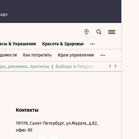
пад»
асы & Украшения
Красота & Здоровье
а
Часы & Украшения
Дом & Интерьер
домости
Как потратить
Идеи управления
ры, динамика, прогнозы
Выборы в Госдуму: каким был и будет р
Контакты
191119, Санкт-Петербург, ул.Марата, д.82,
офис 89