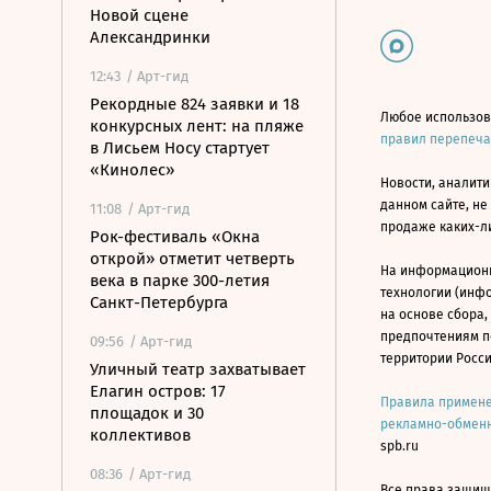
Новой сцене
Александринки
12:43
/ Арт-гид
Рекордные 824 заявки и 18
Любое использов
конкурсных лент: на пляже
правил перепеч
в Лисьем Носу стартует
«Кинолес»
Новости, аналити
данном сайте, не
11:08
/ Арт-гид
продаже каких-л
Рок-фестиваль «Окна
открой» отметит четверть
На информацион
века в парке 300-летия
технологии (инф
Санкт-Петербурга
на основе сбора,
предпочтениям п
09:56
/ Арт-гид
территории Росс
Уличный театр захватывает
Елагин остров: 17
Правила примене
площадок и 30
рекламно-обменн
коллективов
spb.ru
08:36
/ Арт-гид
Все права защище