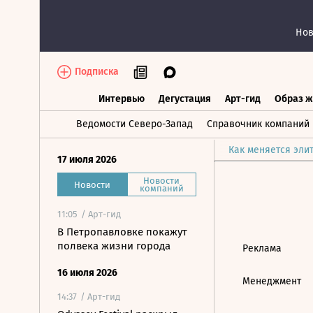
Нов
Подписка
Интервью
Дегустация
Арт-гид
Образ ж
Интервью
Дегустация
Арт-гид
Об
Ведомости Северо-Запад
Справочник компаний
Как меняется эли
17 июля 2026
Новости
Новости
компаний
11:05
/ Арт-гид
В Петропавловке покажут
полвека жизни города
Реклама
16 июля 2026
Менеджмент
14:37
/ Арт-гид