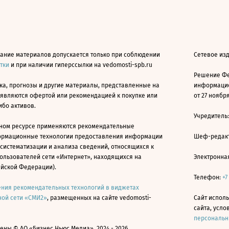
ание материалов допускается только при соблюдении
Сетевое из
атки
и при наличии гиперссылки на vedomosti-spb.ru
Решение Фе
ка, прогнозы и другие материалы, представленные на
информацио
 являются офертой или рекомендацией к покупке или
от 27 ноября
ибо активов.
Учредитель
ном ресурсе применяются рекомендательные
ормационные технологии предоставления информации
Шеф-редакт
 систематизации и анализа сведений, относящихся к
ользователей сети «Интернет», находящихся на
Электронна
ийской Федерации).
Телефон:
+7
ния рекомендательных технологий в виджетах
ой сети «СМИ2»
, размещенных на сайте vedomosti-
Сайт исполь
сайта, усл
персональн
ны © АО «Бизнес Ньюс Медиа», 2024 - 2026