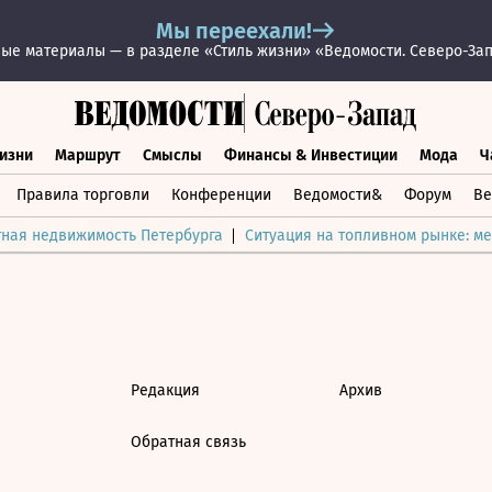
Мы переехали!
ые материалы — в разделе «Стиль жизни» «Ведомости. Северо-За
изни
Маршрут
Смыслы
Финансы & Инвестиции
Мода
Ч
раз жизни
Маршрут
Смыслы
Финансы & Инвестиции
Мод
Правила торговли
Конференции
Ведомости&
Форум
Ве
тная недвижимость Петербурга
Ситуация на топливном рынке: ме
Редакция
Архив
Обратная связь