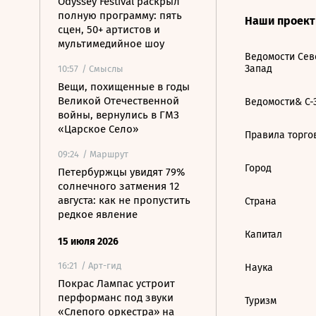
Odyssey Festival раскрыл
полную программу: пять
Наши проек
сцен, 50+ артистов и
мультимедийное шоу
Ведомости Сев
Запад
10:57
/ Смыслы
Вещи, похищенные в годы
Великой Отечественной
Ведомости& С-
войны, вернулись в ГМЗ
«Царское Село»
Правила торго
09:24
/ Маршрут
Город
Петербуржцы увидят 79%
солнечного затмения 12
августа: как не пропустить
Страна
редкое явление
Капитал
15 июля 2026
16:21
/ Арт-гид
Наука
Покрас Лампас устроит
перформанс под звуки
Туризм
«Слепого оркестра» на