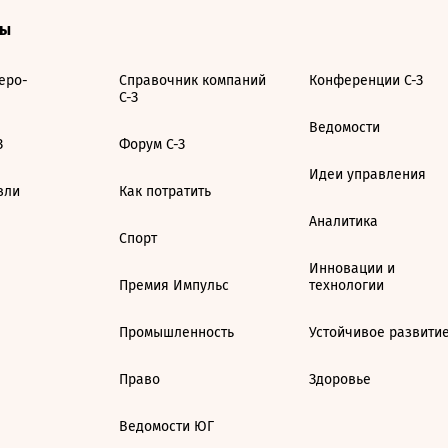
ты
еро-
Справочник компаний
Конференции С-З
С-З
Ведомости
З
Форум С-З
Идеи управления
вли
Как потратить
Аналитика
Спорт
Инновации и
Премия Импульс
технологии
Промышленность
Устойчивое развити
Право
Здоровье
Ведомости ЮГ