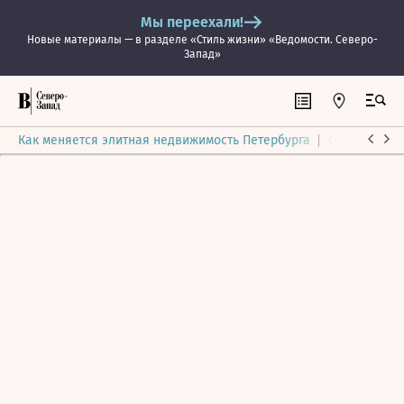
Мы переехали!
Новые материалы — в разделе «Стиль жизни» «Ведомости. Северо-
Запад»
Как меняется элитная недвижимость Петербурга
Ситуация на