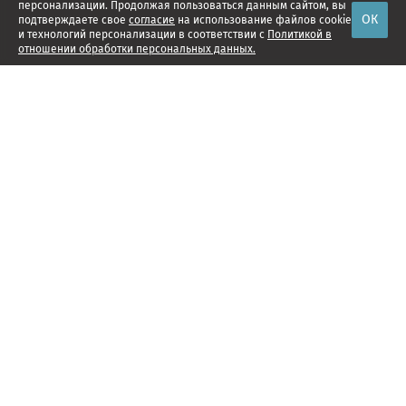
персонализации. Продолжая пользоваться данным сайтом, вы
ОК
подтверждаете свое
согласие
на использование файлов cookie
и технологий персонализации в соответствии с
Политикой в
отношении обработки персональных данных.
Наши проекты
Реклама
Ведомости Северо-Запад
Менеджмент
Ведомости& С-З
Редакция
Обратная связь
Правила торговли