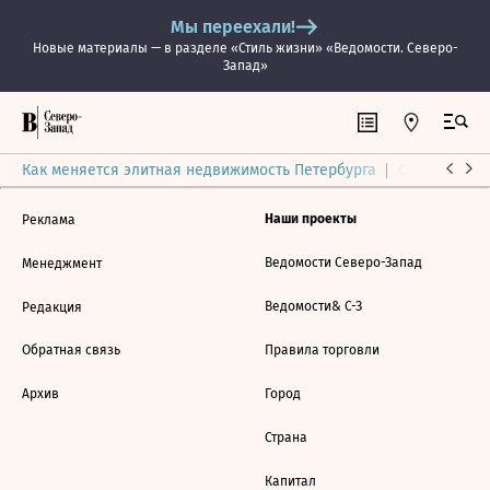
Мы переехали!
Новые материалы — в разделе «Стиль жизни» «Ведомости. Северо-
Запад»
Как меняется элитная недвижимость Петербурга
Ситуация на
Наши проекты
Реклама
Ведомости Северо-Запад
Менеджмент
Ведомости& С-З
Редакция
Обратная связь
Правила торговли
Архив
Город
Страна
Капитал