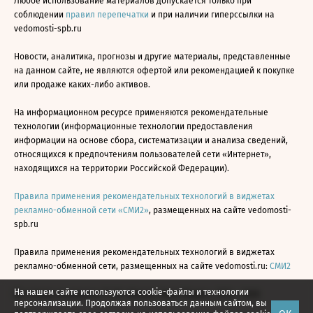
Любое использование материалов допускается только при
соблюдении
правил перепечатки
и при наличии гиперссылки на
vedomosti-spb.ru
Новости, аналитика, прогнозы и другие материалы, представленные
на данном сайте, не являются офертой или рекомендацией к покупке
или продаже каких-либо активов.
На информационном ресурсе применяются рекомендательные
технологии (информационные технологии предоставления
информации на основе сбора, систематизации и анализа сведений,
относящихся к предпочтениям пользователей сети «Интернет»,
находящихся на территории Российской Федерации).
Правила применения рекомендательных технологий в виджетах
рекламно-обменной сети «СМИ2»
, размещенных на сайте vedomosti-
spb.ru
Правила применения рекомендательных технологий в виджетах
рекламно-обменной сети, размещенных на сайте vedomosti.ru:
СМИ2
На нашем сайте используются cookie-файлы и технологии
Все права защищены © АО «Бизнес Ньюс Медиа», 2024 - 2026
персонализации. Продолжая пользоваться данным сайтом, вы