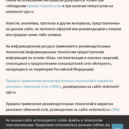
Любое использование материалов допускается только при
соблюдении
правил перепечатки
и при наличии гиперссылки на
vedomosti-spb.ru
Новости, аналитика, прогнозы и другие материалы, представленные
на данном сайте, не являются офертой или рекомендацией к покупке
или продаже каких-либо активов.
На информационном ресурсе применяются рекомендательные
технологии (информационные технологии предоставления
информации на основе сбора, систематизации и анализа сведений,
относящихся к предпочтениям пользователей сети «Интернет»,
находящихся на территории Российской Федерации).
Правила применения рекомендательных технологий в виджетах
рекламно-обменной сети «СМИ2»
, размещенных на сайте vedomosti-
spb.ru
Правила применения рекомендательных технологий в виджетах
рекламно-обменной сети, размещенных на сайте vedomosti.ru:
СМИ2
На нашем сайте используются cookie-файлы и технологии
Все права защищены © АО «Бизнес Ньюс Медиа», 2024 - 2026
персонализации. Продолжая пользоваться данным сайтом, вы