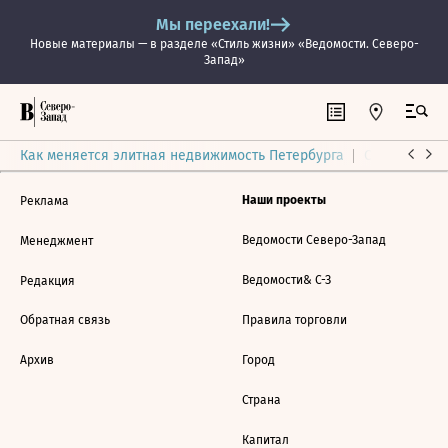
Мы переехали!
Новые материалы — в разделе «Стиль жизни» «Ведомости. Северо-
Запад»
Как меняется элитная недвижимость Петербурга
Ситуация на
Наши проекты
Реклама
Ведомости Северо-Запад
Менеджмент
Ведомости& С-З
Редакция
Обратная связь
Правила торговли
Архив
Город
Страна
Капитал