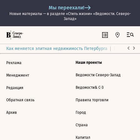
Мы переехали!
Новые материалы — в разделе «Стиль жизни» «Ведомости. Северо-
Запад»
Как меняется элитная недвижимость Петербурга
Ситуация на
Наши проекты
Реклама
Ведомости Северо-Запад
Менеджмент
Ведомости& С-З
Редакция
Обратная связь
Правила торговли
Архив
Город
Страна
Капитал