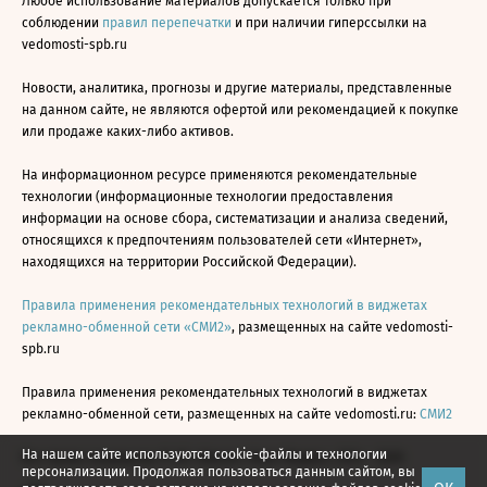
Любое использование материалов допускается только при
соблюдении
правил перепечатки
и при наличии гиперссылки на
vedomosti-spb.ru
Новости, аналитика, прогнозы и другие материалы, представленные
на данном сайте, не являются офертой или рекомендацией к покупке
или продаже каких-либо активов.
На информационном ресурсе применяются рекомендательные
технологии (информационные технологии предоставления
информации на основе сбора, систематизации и анализа сведений,
относящихся к предпочтениям пользователей сети «Интернет»,
находящихся на территории Российской Федерации).
Правила применения рекомендательных технологий в виджетах
рекламно-обменной сети «СМИ2»
, размещенных на сайте vedomosti-
spb.ru
Правила применения рекомендательных технологий в виджетах
рекламно-обменной сети, размещенных на сайте vedomosti.ru:
СМИ2
На нашем сайте используются cookie-файлы и технологии
Все права защищены © АО «Бизнес Ньюс Медиа», 2024 - 2026
персонализации. Продолжая пользоваться данным сайтом, вы