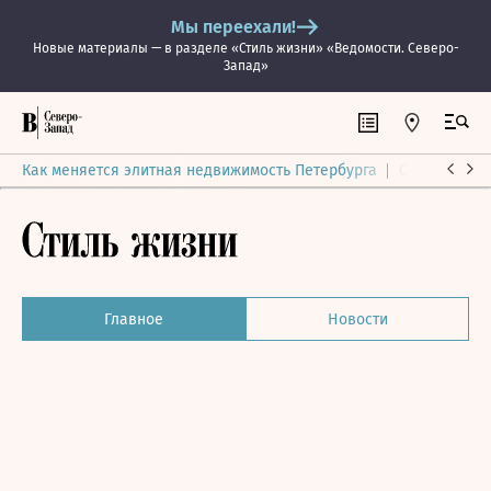
Мы переехали!
Новые материалы — в разделе «Стиль жизни» «Ведомости. Северо-
Запад»
Как меняется элитная недвижимость Петербурга
Ситуация на
Главное
Новости