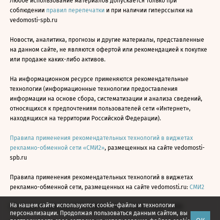
Любое использование материалов допускается только при
соблюдении
правил перепечатки
и при наличии гиперссылки на
vedomosti-spb.ru
Новости, аналитика, прогнозы и другие материалы, представленные
на данном сайте, не являются офертой или рекомендацией к покупке
или продаже каких-либо активов.
На информационном ресурсе применяются рекомендательные
технологии (информационные технологии предоставления
информации на основе сбора, систематизации и анализа сведений,
относящихся к предпочтениям пользователей сети «Интернет»,
находящихся на территории Российской Федерации).
Правила применения рекомендательных технологий в виджетах
рекламно-обменной сети «СМИ2»
, размещенных на сайте vedomosti-
spb.ru
Правила применения рекомендательных технологий в виджетах
рекламно-обменной сети, размещенных на сайте vedomosti.ru:
СМИ2
На нашем сайте используются cookie-файлы и технологии
Все права защищены © АО «Бизнес Ньюс Медиа», 2024 - 2026
персонализации. Продолжая пользоваться данным сайтом, вы