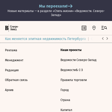
Мы переехали!
Новые материалы — в разделе «Стиль жизни» «Ведомости. Северо-
Запад»
Как меняется элитная недвижимость Петербурга
Ситуация на
Наши проекты
Реклама
Ведомости Северо-Запад
Менеджмент
Ведомости& С-З
Редакция
Обратная связь
Правила торговли
Архив
Город
Страна
Капитал