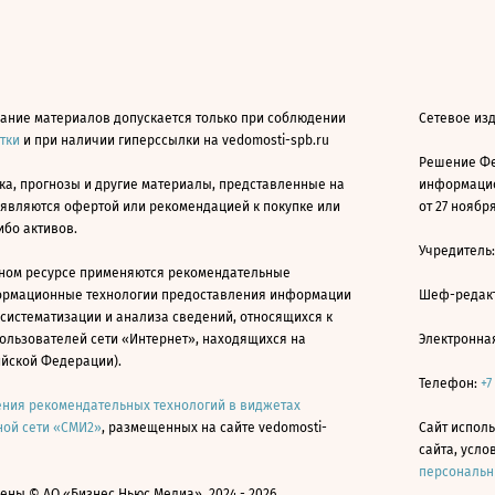
ание материалов допускается только при соблюдении
Сетевое из
атки
и при наличии гиперссылки на vedomosti-spb.ru
Решение Фе
ка, прогнозы и другие материалы, представленные на
информацио
 являются офертой или рекомендацией к покупке или
от 27 ноября
ибо активов.
Учредитель
ном ресурсе применяются рекомендательные
ормационные технологии предоставления информации
Шеф-редакт
 систематизации и анализа сведений, относящихся к
ользователей сети «Интернет», находящихся на
Электронна
ийской Федерации).
Телефон:
+7
ния рекомендательных технологий в виджетах
ой сети «СМИ2»
, размещенных на сайте vedomosti-
Сайт исполь
сайта, усл
персональн
ны © АО «Бизнес Ньюс Медиа», 2024 - 2026