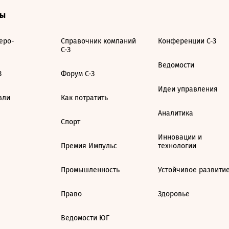
ты
еро-
Справочник компаний
Конференции С-З
С-З
Ведомости
З
Форум С-З
Идеи управления
вли
Как потратить
Аналитика
Спорт
Инновации и
Премия Импульс
технологии
Промышленность
Устойчивое развити
Право
Здоровье
Ведомости ЮГ