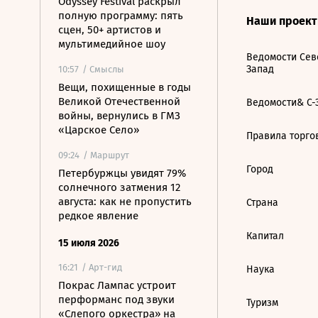
Odyssey Festival раскрыл
полную программу: пять
Наши проек
сцен, 50+ артистов и
мультимедийное шоу
Ведомости Сев
Запад
10:57
/ Смыслы
Вещи, похищенные в годы
Великой Отечественной
Ведомости& С-
войны, вернулись в ГМЗ
«Царское Село»
Правила торго
09:24
/ Маршрут
Город
Петербуржцы увидят 79%
солнечного затмения 12
августа: как не пропустить
Страна
редкое явление
Капитал
15 июля 2026
16:21
/ Арт-гид
Наука
Покрас Лампас устроит
перформанс под звуки
Туризм
«Слепого оркестра» на