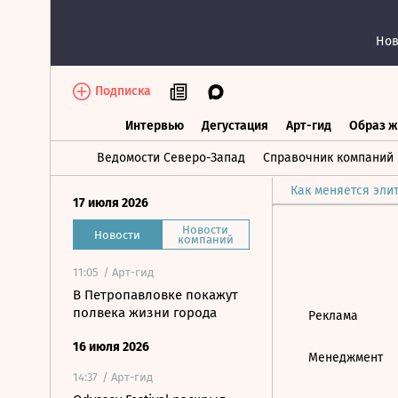
Нов
Подписка
Интервью
Дегустация
Арт-гид
Образ ж
Интервью
Дегустация
Арт-гид
Об
Ведомости Северо-Запад
Справочник компаний
Как меняется эли
17 июля 2026
Новости
Новости
компаний
11:05
/ Арт-гид
В Петропавловке покажут
полвека жизни города
Реклама
16 июля 2026
Менеджмент
14:37
/ Арт-гид