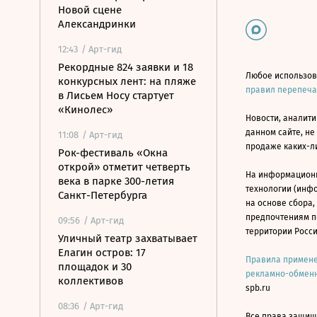
Новой сцене
Александринки
12:43
/ Арт-гид
Рекордные 824 заявки и 18
Любое использов
конкурсных лент: на пляже
правил перепеч
в Лисьем Носу стартует
«Кинолес»
Новости, аналити
данном сайте, не
11:08
/ Арт-гид
продаже каких-л
Рок-фестиваль «Окна
открой» отметит четверть
На информацион
века в парке 300-летия
технологии (инф
Санкт-Петербурга
на основе сбора,
предпочтениям п
09:56
/ Арт-гид
территории Росс
Уличный театр захватывает
Елагин остров: 17
Правила примене
площадок и 30
рекламно-обменн
коллективов
spb.ru
08:36
/ Арт-гид
Все права защище