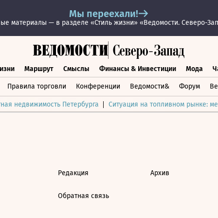
Мы переехали!
ые материалы — в разделе «Стиль жизни» «Ведомости. Северо-За
изни
Маршрут
Смыслы
Финансы & Инвестиции
Мода
Ч
раз жизни
Маршрут
Смыслы
Финансы & Инвестиции
Мод
Правила торговли
Конференции
Ведомости&
Форум
Ве
тная недвижимость Петербурга
Ситуация на топливном рынке: ме
Редакция
Архив
Обратная связь