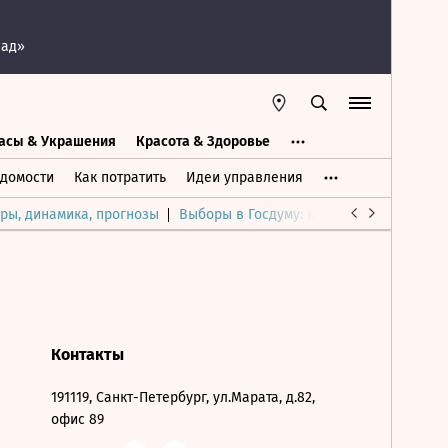
пад»
асы & Украшения
Красота & Здоровье
а
Часы & Украшения
Дом & Интерьер
домости
Как потратить
Идеи управления
ры, динамика, прогнозы
Выборы в Госдуму: каким был и будет р
Контакты
191119, Санкт-Петербург, ул.Марата, д.82,
офис 89