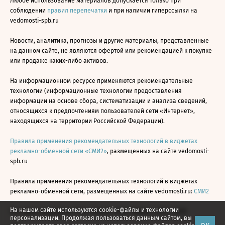
Любое использование материалов допускается только при
соблюдении
правил перепечатки
и при наличии гиперссылки на
vedomosti-spb.ru
Новости, аналитика, прогнозы и другие материалы, представленные
на данном сайте, не являются офертой или рекомендацией к покупке
или продаже каких-либо активов.
На информационном ресурсе применяются рекомендательные
технологии (информационные технологии предоставления
информации на основе сбора, систематизации и анализа сведений,
относящихся к предпочтениям пользователей сети «Интернет»,
находящихся на территории Российской Федерации).
Правила применения рекомендательных технологий в виджетах
рекламно-обменной сети «СМИ2»
, размещенных на сайте vedomosti-
spb.ru
Правила применения рекомендательных технологий в виджетах
рекламно-обменной сети, размещенных на сайте vedomosti.ru:
СМИ2
На нашем сайте используются cookie-файлы и технологии
Все права защищены © АО «Бизнес Ньюс Медиа», 2024 - 2026
персонализации. Продолжая пользоваться данным сайтом, вы