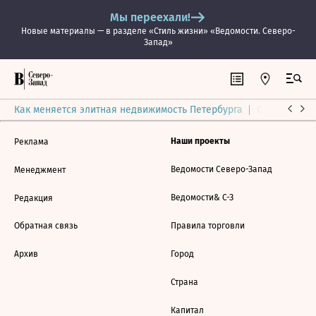
Мы переехали!
Новые материалы — в разделе «Стиль жизни» «Ведомости. Северо-
Запад»
Как меняется элитная недвижимость Петербурга
Ситуация на
Наши проекты
Реклама
Ведомости Северо-Запад
Менеджмент
Ведомости& С-З
Редакция
Обратная связь
Правила торговли
Архив
Город
Страна
Капитал