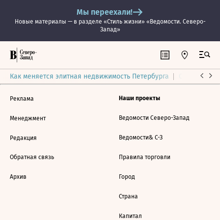
Мы переехали!
Новые материалы — в разделе «Стиль жизни» «Ведомости. Северо-
Запад»
Как меняется элитная недвижимость Петербурга
Ситуация на
Наши проекты
Реклама
Ведомости Северо-Запад
Менеджмент
Ведомости& С-З
Редакция
Обратная связь
Правила торговли
Архив
Город
Страна
Капитал