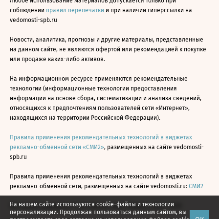
Любое использование материалов допускается только при
соблюдении
правил перепечатки
и при наличии гиперссылки на
vedomosti-spb.ru
Новости, аналитика, прогнозы и другие материалы, представленные
на данном сайте, не являются офертой или рекомендацией к покупке
или продаже каких-либо активов.
На информационном ресурсе применяются рекомендательные
технологии (информационные технологии предоставления
информации на основе сбора, систематизации и анализа сведений,
относящихся к предпочтениям пользователей сети «Интернет»,
находящихся на территории Российской Федерации).
Правила применения рекомендательных технологий в виджетах
рекламно-обменной сети «СМИ2»
, размещенных на сайте vedomosti-
spb.ru
Правила применения рекомендательных технологий в виджетах
рекламно-обменной сети, размещенных на сайте vedomosti.ru:
СМИ2
На нашем сайте используются cookie-файлы и технологии
Все права защищены © АО «Бизнес Ньюс Медиа», 2024 - 2026
персонализации. Продолжая пользоваться данным сайтом, вы