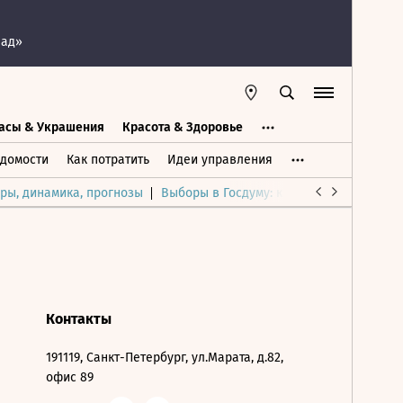
пад»
асы & Украшения
Красота & Здоровье
а
Часы & Украшения
Дом & Интерьер
домости
Как потратить
Идеи управления
ры, динамика, прогнозы
Выборы в Госдуму: каким был и будет р
Контакты
191119, Санкт-Петербург, ул.Марата, д.82,
офис 89