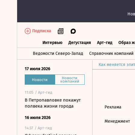
Нов
Подписка
Интервью
Дегустация
Арт-гид
Образ ж
Интервью
Дегустация
Арт-гид
Об
Ведомости Северо-Запад
Справочник компаний
Как меняется эли
17 июля 2026
Новости
Новости
компаний
11:05
/ Арт-гид
В Петропавловке покажут
полвека жизни города
Реклама
16 июля 2026
Менеджмент
14:37
/ Арт-гид