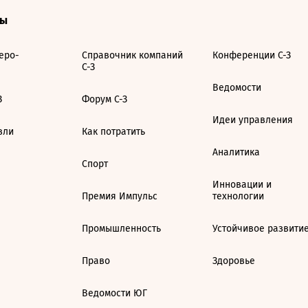
ты
еро-
Справочник компаний
Конференции С-З
С-З
Ведомости
З
Форум С-З
Идеи управления
вли
Как потратить
Аналитика
Спорт
Инновации и
Премия Импульс
технологии
Промышленность
Устойчивое развити
Право
Здоровье
Ведомости ЮГ