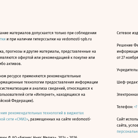
ание материалов допускается только при соблюдении
Сетевое из
атки
и при наличии гиперссылки на vedomosti-spb.ru
Решение Фе
ка, прогнозы и другие материалы, представленные на
информацио
 являются офертой или рекомендацией к покупке или
от 27 ноября
ибо активов.
Учредитель
ном ресурсе применяются рекомендательные
ормационные технологии предоставления информации
Шеф-редакт
 систематизации и анализа сведений, относящихся к
ользователей сети «Интернет», находящихся на
Электронна
ийской Федерации).
Телефон:
+7
ния рекомендательных технологий в виджетах
ой сети «СМИ2»
, размещенных на сайте vedomosti-
Сайт исполь
сайта, усл
персональн
ны © АО «Бизнес Ньюс Медиа», 2024 - 2026