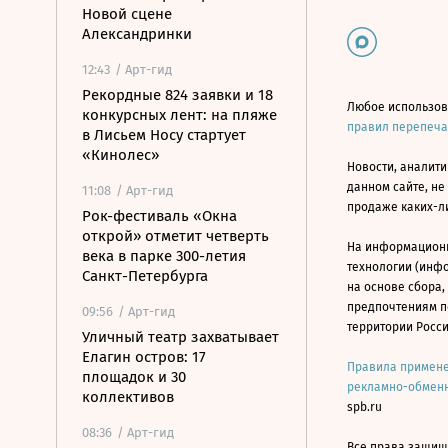
Новой сцене
Александринки
12:43
/ Арт-гид
Рекордные 824 заявки и 18
Любое использов
конкурсных лент: на пляже
правил перепеч
в Лисьем Носу стартует
«Кинолес»
Новости, аналити
данном сайте, не
11:08
/ Арт-гид
продаже каких-л
Рок-фестиваль «Окна
открой» отметит четверть
На информацион
века в парке 300-летия
технологии (инф
Санкт-Петербурга
на основе сбора,
предпочтениям п
09:56
/ Арт-гид
территории Росс
Уличный театр захватывает
Елагин остров: 17
Правила примене
площадок и 30
рекламно-обменн
коллективов
spb.ru
08:36
/ Арт-гид
Все права защище