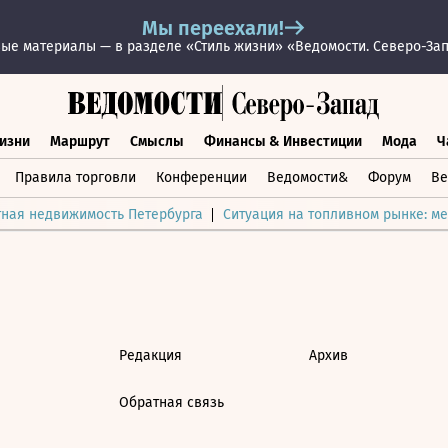
Мы переехали!
ые материалы — в разделе «Стиль жизни» «Ведомости. Северо-За
изни
Маршрут
Смыслы
Финансы & Инвестиции
Мода
Ч
раз жизни
Маршрут
Смыслы
Финансы & Инвестиции
Мод
Правила торговли
Конференции
Ведомости&
Форум
Ве
тная недвижимость Петербурга
Ситуация на топливном рынке: ме
Редакция
Архив
Обратная связь