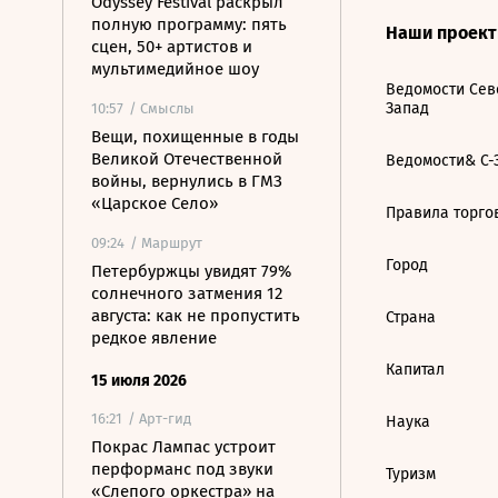
Odyssey Festival раскрыл
полную программу: пять
Наши проек
сцен, 50+ артистов и
мультимедийное шоу
Ведомости Сев
Запад
10:57
/ Смыслы
Вещи, похищенные в годы
Великой Отечественной
Ведомости& С-
войны, вернулись в ГМЗ
«Царское Село»
Правила торго
09:24
/ Маршрут
Город
Петербуржцы увидят 79%
солнечного затмения 12
августа: как не пропустить
Страна
редкое явление
Капитал
15 июля 2026
16:21
/ Арт-гид
Наука
Покрас Лампас устроит
перформанс под звуки
Туризм
«Слепого оркестра» на