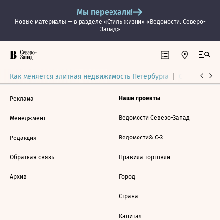
Мы переехали!
Новые материалы — в разделе «Стиль жизни» «Ведомости. Северо-
Запад»
Как меняется элитная недвижимость Петербурга
Ситуация на
Наши проекты
Реклама
Ведомости Северо-Запад
Менеджмент
Ведомости& С-З
Редакция
Обратная связь
Правила торговли
Архив
Город
Страна
Капитал