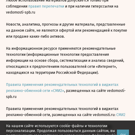
Любое использование материалов допускается только при
соблюдении
правил перепечатки
и при наличии гиперссылки на
vedomosti-spb.ru
Новости, аналитика, прогнозы и другие материалы, представленные
на данном сайте, не являются офертой или рекомендацией к покупке
или продаже каких-либо активов.
На информационном ресурсе применяются рекомендательные
технологии (информационные технологии предоставления
информации на основе сбора, систематизации и анализа сведений,
относящихся к предпочтениям пользователей сети «Интернет»,
находящихся на территории Российской Федерации).
Правила применения рекомендательных технологий в виджетах
рекламно-обменной сети «СМИ2»
, размещенных на сайте vedomosti-
spb.ru
Правила применения рекомендательных технологий в виджетах
рекламно-обменной сети, размещенных на сайте vedomosti.ru:
СМИ2
На нашем сайте используются cookie-файлы и технологии
Все права защищены © АО «Бизнес Ньюс Медиа», 2024 - 2026
персонализации. Продолжая пользоваться данным сайтом, вы