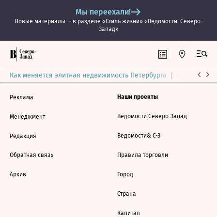
Мы переехали!
Новые материалы — в разделе «Стиль жизни» «Ведомости. Северо-
Запад»
Как меняется элитная недвижимость Петербурга
Ситуация на
Наши проекты
Реклама
Ведомости Северо-Запад
Менеджмент
Ведомости& С-З
Редакция
Обратная связь
Правила торговли
Архив
Город
Страна
Капитал