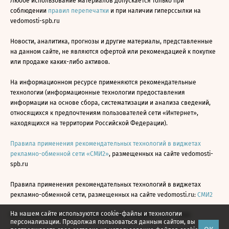
Любое использование материалов допускается только при
соблюдении
правил перепечатки
и при наличии гиперссылки на
vedomosti-spb.ru
Новости, аналитика, прогнозы и другие материалы, представленные
на данном сайте, не являются офертой или рекомендацией к покупке
или продаже каких-либо активов.
На информационном ресурсе применяются рекомендательные
технологии (информационные технологии предоставления
информации на основе сбора, систематизации и анализа сведений,
относящихся к предпочтениям пользователей сети «Интернет»,
находящихся на территории Российской Федерации).
Правила применения рекомендательных технологий в виджетах
рекламно-обменной сети «СМИ2»
, размещенных на сайте vedomosti-
spb.ru
Правила применения рекомендательных технологий в виджетах
рекламно-обменной сети, размещенных на сайте vedomosti.ru:
СМИ2
На нашем сайте используются cookie-файлы и технологии
Все права защищены © АО «Бизнес Ньюс Медиа», 2024 - 2026
персонализации. Продолжая пользоваться данным сайтом, вы