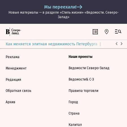
Мы переехали!
Новые материалы — в разделе «Стиль жизни» «Ведомости. Северо-
Запад»
Как меняется элитная недвижимость Петербурга
Ситуация на
Наши проекты
Реклама
Ведомости Северо-Запад
Менеджмент
Ведомости& С-З
Редакция
Обратная связь
Правила торговли
Архив
Город
Страна
Капитал