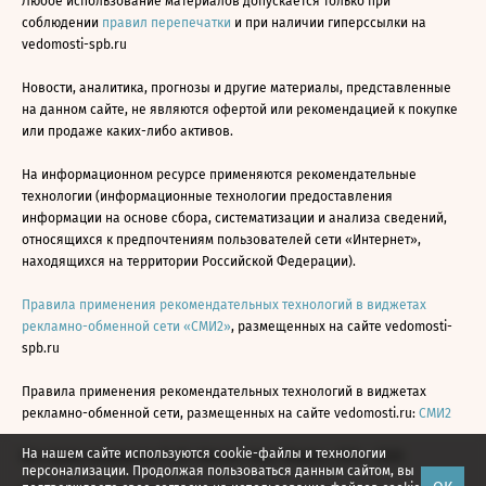
Любое использование материалов допускается только при
соблюдении
правил перепечатки
и при наличии гиперссылки на
vedomosti-spb.ru
Новости, аналитика, прогнозы и другие материалы, представленные
на данном сайте, не являются офертой или рекомендацией к покупке
или продаже каких-либо активов.
На информационном ресурсе применяются рекомендательные
технологии (информационные технологии предоставления
информации на основе сбора, систематизации и анализа сведений,
относящихся к предпочтениям пользователей сети «Интернет»,
находящихся на территории Российской Федерации).
Правила применения рекомендательных технологий в виджетах
рекламно-обменной сети «СМИ2»
, размещенных на сайте vedomosti-
spb.ru
Правила применения рекомендательных технологий в виджетах
рекламно-обменной сети, размещенных на сайте vedomosti.ru:
СМИ2
На нашем сайте используются cookie-файлы и технологии
Все права защищены © АО «Бизнес Ньюс Медиа», 2024 - 2026
персонализации. Продолжая пользоваться данным сайтом, вы