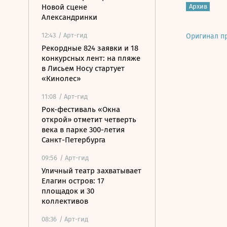
Архив
Новой сцене
Александринки
12:43
/ Арт-гид
Оригинал п
Рекордные 824 заявки и 18
конкурсных лент: на пляже
в Лисьем Носу стартует
«Кинолес»
11:08
/ Арт-гид
Рок-фестиваль «Окна
открой» отметит четверть
века в парке 300-летия
Санкт-Петербурга
09:56
/ Арт-гид
Уличный театр захватывает
Елагин остров: 17
площадок и 30
коллективов
08:36
/ Арт-гид