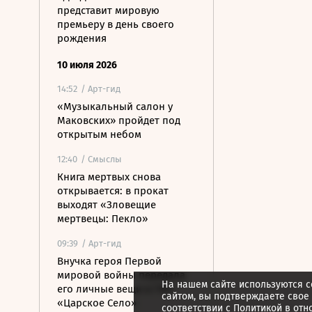
представит мировую
премьеру в день своего
рождения
10 июля 2026
14:52
/ Арт-гид
«Музыкальный салон у
Маковских» пройдет под
открытым небом
12:40
/ Смыслы
Книга мертвых снова
открывается: в прокат
выходят «Зловещие
мертвецы: Пекло»
09:39
/ Арт-гид
Внучка героя Первой
мировой войны передала
На нашем сайте используются c
его личные вещи в ГМЗ
сайтом, вы подтверждаете свое
«Царское Село»
соответствии с
Политикой в отн