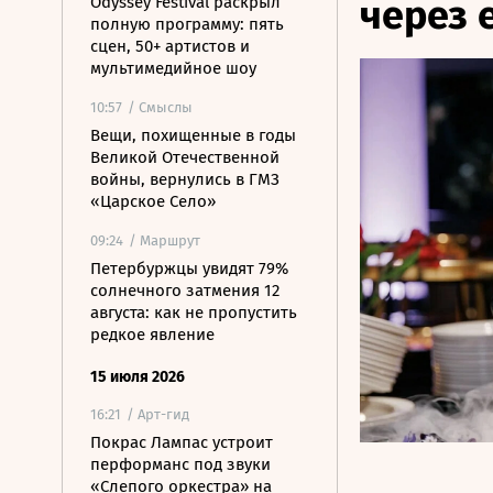
через 
Odyssey Festival раскрыл
полную программу: пять
сцен, 50+ артистов и
мультимедийное шоу
10:57
/ Смыслы
Вещи, похищенные в годы
Великой Отечественной
войны, вернулись в ГМЗ
«Царское Село»
09:24
/ Маршрут
Петербуржцы увидят 79%
солнечного затмения 12
августа: как не пропустить
редкое явление
15 июля 2026
16:21
/ Арт-гид
Покрас Лампас устроит
перформанс под звуки
«Слепого оркестра» на