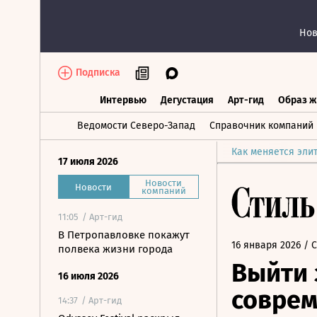
Нов
Подписка
Интервью
Дегустация
Арт-гид
Образ ж
Интервью
Дегустация
Арт-гид
Об
Ведомости Северо-Запад
Справочник компаний
Как меняется эли
17 июля 2026
Новости
Новости
компаний
11:05
/ Арт-гид
В Петропавловке покажут
16 января 2026
/ 
полвека жизни города
Выйти 
16 июля 2026
соврем
14:37
/ Арт-гид