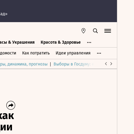
пад»
асы & Украшения
Красота & Здоровье
а
Часы & Украшения
Дом & Интерьер
домости
Как потратить
Идеи управления
ры, динамика, прогнозы
Выборы в Госдуму: каким был и будет р
как
ции