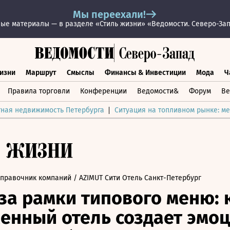
Мы переехали!
ые материалы — в разделе «Стиль жизни» «Ведомости. Северо-За
изни
Маршрут
Смыслы
Финансы & Инвестиции
Мода
Ч
раз жизни
Маршрут
Смыслы
Финансы & Инвестиции
Мод
Правила торговли
Конференции
Ведомости&
Форум
Ве
тная недвижимость Петербурга
Ситуация на топливном рынке: ме
Справочник компаний
/ AZIMUT Сити Отель Санкт-Петербург
за рамки типового меню: 
енный отель создает эмо