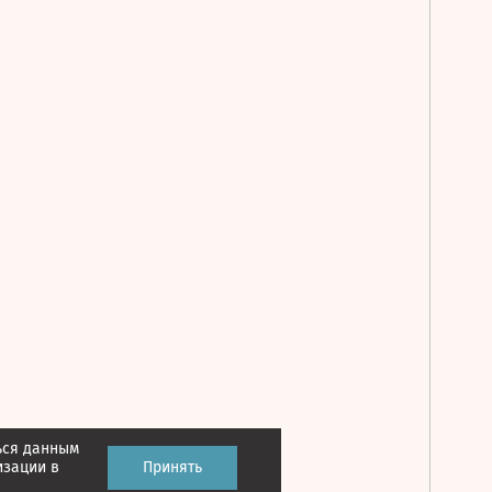
ься данным
Принять
изации в