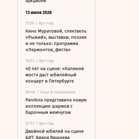
аукционе
13 июля 2026
13:36
/ Арт-гид
Кино Муратовой, спектакль
«Рыжий», выставки, поэзия
и не только: программа
«Лермонтов_феста»
10:53
/ Арт-гид
40 лет на сцене: «Калинов
мост» даст юбилейный
концерт в Петербурге
09:40
/ Часы & Украшения
Pandora представила новую
коллекцию шармов с
барочным жемчугом
07:57
/ Арт-гид
Двойной юбилей на сцене
БДТ: Диана Вишнева