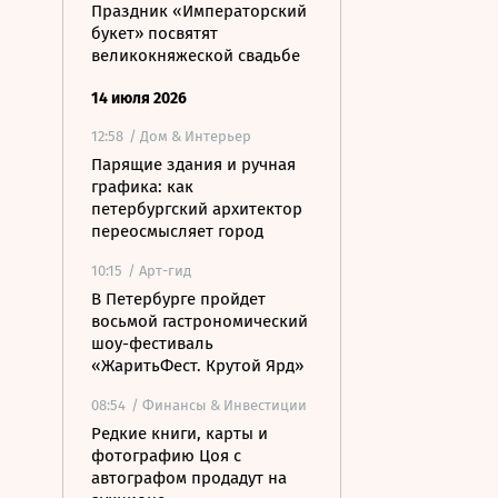
Праздник «Императорский
букет» посвятят
великокняжеской свадьбе
14 июля 2026
12:58
/ Дом & Интерьер
Парящие здания и ручная
графика: как
петербургский архитектор
переосмысляет город
10:15
/ Арт-гид
В Петербурге пройдет
восьмой гастрономический
шоу-фестиваль
«ЖаритьФест. Крутой Ярд»
08:54
/ Финансы & Инвестиции
Редкие книги, карты и
фотографию Цоя с
автографом продадут на