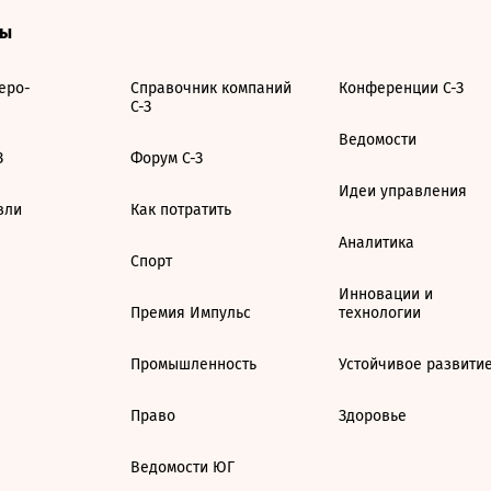
ты
еро-
Справочник компаний
Конференции С-З
С-З
Ведомости
З
Форум С-З
Идеи управления
вли
Как потратить
Аналитика
Спорт
Инновации и
Премия Импульс
технологии
Промышленность
Устойчивое развити
Право
Здоровье
Ведомости ЮГ