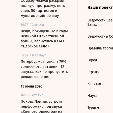
Odyssey Festival раскрыл
полную программу: пять
Наши проек
сцен, 50+ артистов и
мультимедийное шоу
Ведомости Сев
Запад
10:57
/ Смыслы
Вещи, похищенные в годы
Великой Отечественной
Ведомости& С-
войны, вернулись в ГМЗ
«Царское Село»
Правила торго
09:24
/ Маршрут
Город
Петербуржцы увидят 79%
солнечного затмения 12
августа: как не пропустить
Страна
редкое явление
Капитал
15 июля 2026
16:21
/ Арт-гид
Наука
Покрас Лампас устроит
перформанс под звуки
Туризм
«Слепого оркестра» на