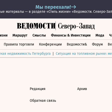
Мы переехали!
ые материалы — в разделе «Стиль жизни» «Ведомости. Северо-За
изни
Маршрут
Смыслы
Финансы & Инвестиции
Мода
Ч
раз жизни
Маршрут
Смыслы
Финансы & Инвестиции
Мод
Правила торговли
Конференции
Ведомости&
Форум
Ве
тная недвижимость Петербурга
Ситуация на топливном рынке: ме
Редакция
Архив
Обратная связь