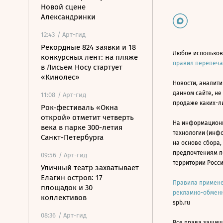
Новой сцене
Александринки
12:43
/ Арт-гид
Рекордные 824 заявки и 18
Любое использов
конкурсных лент: на пляже
правил перепеч
в Лисьем Носу стартует
«Кинолес»
Новости, аналити
данном сайте, не
11:08
/ Арт-гид
продаже каких-л
Рок-фестиваль «Окна
открой» отметит четверть
На информацион
века в парке 300-летия
технологии (инф
Санкт-Петербурга
на основе сбора,
предпочтениям п
09:56
/ Арт-гид
территории Росс
Уличный театр захватывает
Елагин остров: 17
Правила примене
площадок и 30
рекламно-обменн
коллективов
spb.ru
08:36
/ Арт-гид
Все права защище