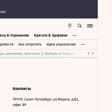
пад»
асы & Украшения
Красота & Здоровье
а
Часы & Украшения
Дом & Интерьер
домости
Как потратить
Идеи управления
ры, динамика, прогнозы
Выборы в Госдуму: каким был и будет р
Контакты
191119, Санкт-Петербург, ул.Марата, д.82,
офис 89