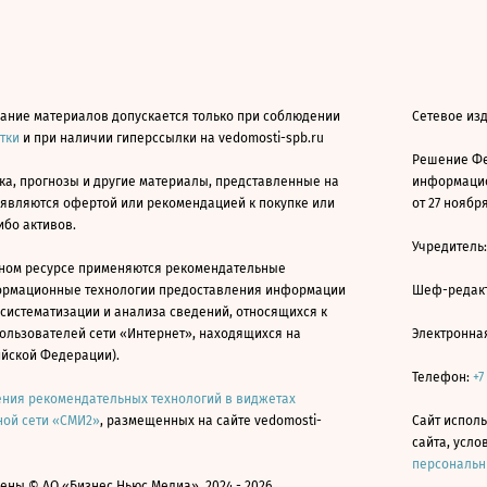
ание материалов допускается только при соблюдении
Сетевое из
атки
и при наличии гиперссылки на vedomosti-spb.ru
Решение Фе
ка, прогнозы и другие материалы, представленные на
информацио
 являются офертой или рекомендацией к покупке или
от 27 ноября
ибо активов.
Учредитель
ном ресурсе применяются рекомендательные
ормационные технологии предоставления информации
Шеф-редакт
 систематизации и анализа сведений, относящихся к
ользователей сети «Интернет», находящихся на
Электронна
ийской Федерации).
Телефон:
+7
ния рекомендательных технологий в виджетах
ой сети «СМИ2»
, размещенных на сайте vedomosti-
Сайт исполь
сайта, усл
персональн
ны © АО «Бизнес Ньюс Медиа», 2024 - 2026