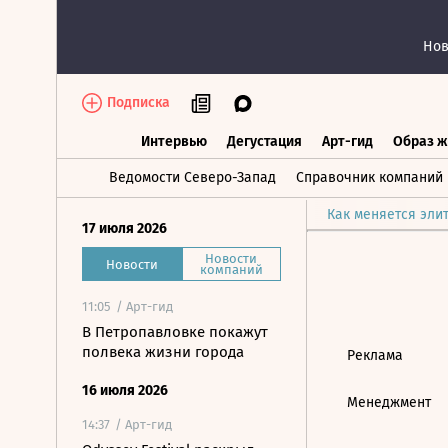
Нов
Подписка
Интервью
Дегустация
Арт-гид
Образ ж
Интервью
Дегустация
Арт-гид
Об
Ведомости Северо-Запад
Справочник компаний
Как меняется эли
17 июля 2026
Новости
Новости
компаний
11:05
/ Арт-гид
В Петропавловке покажут
полвека жизни города
Реклама
16 июля 2026
Менеджмент
14:37
/ Арт-гид