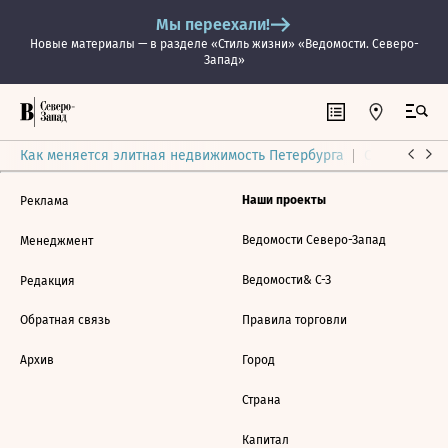
Мы переехали!
Новые материалы — в разделе «Стиль жизни» «Ведомости. Северо-
Запад»
Как меняется элитная недвижимость Петербурга
Ситуация на
Наши проекты
Реклама
Ведомости Северо-Запад
Менеджмент
Ведомости& С-З
Редакция
Обратная связь
Правила торговли
Архив
Город
Страна
Капитал