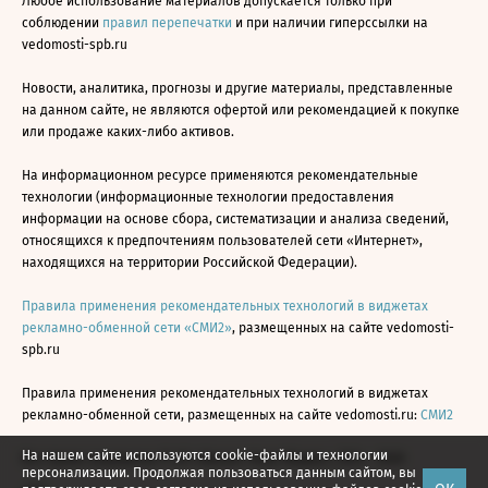
Любое использование материалов допускается только при
соблюдении
правил перепечатки
и при наличии гиперссылки на
vedomosti-spb.ru
Новости, аналитика, прогнозы и другие материалы, представленные
на данном сайте, не являются офертой или рекомендацией к покупке
или продаже каких-либо активов.
На информационном ресурсе применяются рекомендательные
технологии (информационные технологии предоставления
информации на основе сбора, систематизации и анализа сведений,
относящихся к предпочтениям пользователей сети «Интернет»,
находящихся на территории Российской Федерации).
Правила применения рекомендательных технологий в виджетах
рекламно-обменной сети «СМИ2»
, размещенных на сайте vedomosti-
spb.ru
Правила применения рекомендательных технологий в виджетах
рекламно-обменной сети, размещенных на сайте vedomosti.ru:
СМИ2
На нашем сайте используются cookie-файлы и технологии
Все права защищены © АО «Бизнес Ньюс Медиа», 2024 - 2026
персонализации. Продолжая пользоваться данным сайтом, вы