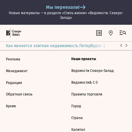
Мы переехали!
Новые материалы — в разделе «Стиль жизни» «Ведомости. Северо-
Запад»
Как меняется элитная недвижимость Петербурга
Ситуация на
Наши проекты
Реклама
Ведомости Северо-Запад
Менеджмент
Ведомости& С-З
Редакция
Обратная связь
Правила торговли
Архив
Город
Страна
Капитал