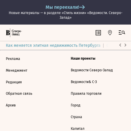
Мы переехали!
Новые материалы — в разделе «Стиль жизни» «Ведомости. Северо-
Запад»
Как меняется элитная недвижимость Петербурга
Ситуация на
Наши проекты
Реклама
Ведомости Северо-Запад
Менеджмент
Ведомости& С-З
Редакция
Обратная связь
Правила торговли
Архив
Город
Страна
Капитал