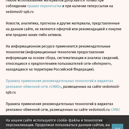
Любое использование материалов допускается только при
соблюдении
правил перепечатки
и при наличии гиперссылки на
vedomosti-spb.ru
Новости, аналитика, прогнозы и другие материалы, представленные
на данном сайте, не являются офертой или рекомендацией к покупке
или продаже каких-либо активов.
На информационном ресурсе применяются рекомендательные
технологии (информационные технологии предоставления
информации на основе сбора, систематизации и анализа сведений,
относящихся к предпочтениям пользователей сети «Интернет»,
находящихся на территории Российской Федерации).
Правила применения рекомендательных технологий в виджетах
рекламно-обменной сети «СМИ2»
, размещенных на сайте vedomosti-
spb.ru
Правила применения рекомендательных технологий в виджетах
рекламно-обменной сети, размещенных на сайте vedomosti.ru:
СМИ2
На нашем сайте используются cookie-файлы и технологии
Все права защищены © АО «Бизнес Ньюс Медиа», 2024 - 2026
персонализации. Продолжая пользоваться данным сайтом, вы