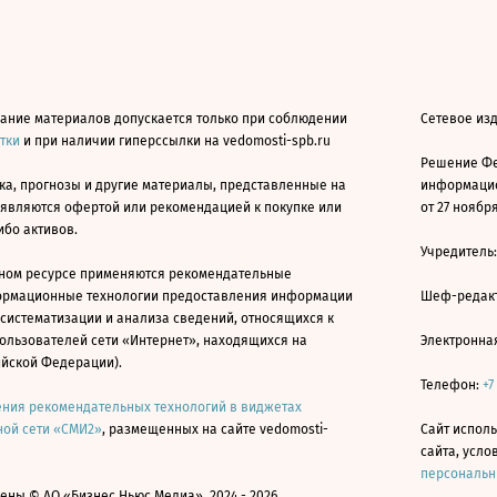
ание материалов допускается только при соблюдении
Сетевое из
атки
и при наличии гиперссылки на vedomosti-spb.ru
Решение Фе
ка, прогнозы и другие материалы, представленные на
информацио
 являются офертой или рекомендацией к покупке или
от 27 ноября
ибо активов.
Учредитель
ном ресурсе применяются рекомендательные
ормационные технологии предоставления информации
Шеф-редакт
 систематизации и анализа сведений, относящихся к
ользователей сети «Интернет», находящихся на
Электронна
ийской Федерации).
Телефон:
+7
ния рекомендательных технологий в виджетах
ой сети «СМИ2»
, размещенных на сайте vedomosti-
Сайт исполь
сайта, усл
персональн
ны © АО «Бизнес Ньюс Медиа», 2024 - 2026