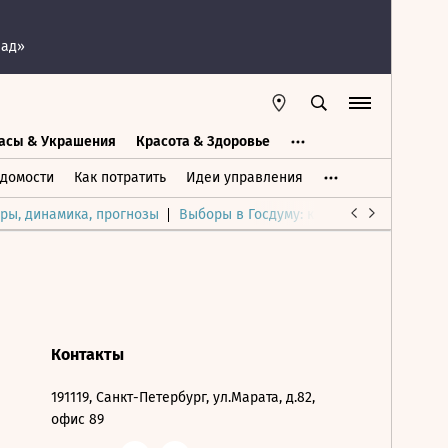
пад»
асы & Украшения
Красота & Здоровье
а
Часы & Украшения
Дом & Интерьер
домости
Как потратить
Идеи управления
ры, динамика, прогнозы
Выборы в Госдуму: каким был и будет р
Контакты
191119, Санкт-Петербург, ул.Марата, д.82,
офис 89