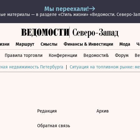
Мы переехали!
ые материалы — в разделе «Стиль жизни» «Ведомости. Северо-За
изни
Маршрут
Смыслы
Финансы & Инвестиции
Мода
Ч
раз жизни
Маршрут
Смыслы
Финансы & Инвестиции
Мод
Правила торговли
Конференции
Ведомости&
Форум
Ве
тная недвижимость Петербурга
Ситуация на топливном рынке: ме
Редакция
Архив
Обратная связь