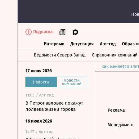
Нов
Подписка
Интервью
Дегустация
Арт-гид
Образ ж
Интервью
Дегустация
Арт-гид
Об
Ведомости Северо-Запад
Справочник компаний
Как меняется эли
17 июля 2026
Новости
Новости
компаний
11:05
/ Арт-гид
В Петропавловке покажут
полвека жизни города
Реклама
16 июля 2026
Менеджмент
14:37
/ Арт-гид