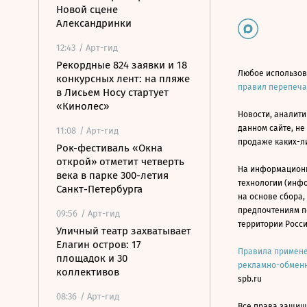
Новой сцене
Александринки
12:43
/ Арт-гид
Рекордные 824 заявки и 18
Любое использов
конкурсных лент: на пляже
правил перепеч
в Лисьем Носу стартует
«Кинолес»
Новости, аналити
данном сайте, не
11:08
/ Арт-гид
продаже каких-л
Рок-фестиваль «Окна
открой» отметит четверть
На информацион
века в парке 300-летия
технологии (инф
Санкт-Петербурга
на основе сбора,
предпочтениям п
09:56
/ Арт-гид
территории Росс
Уличный театр захватывает
Елагин остров: 17
Правила примене
площадок и 30
рекламно-обменн
коллективов
spb.ru
08:36
/ Арт-гид
Все права защище