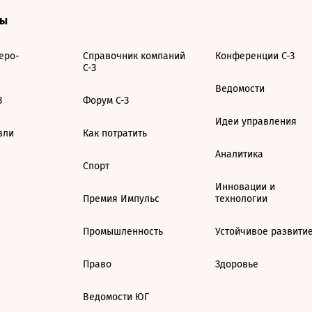
ты
еро-
Справочник компаний
Конференции С-З
С-З
Ведомости
З
Форум С-З
Идеи управления
вли
Как потратить
Аналитика
Спорт
Инновации и
Премия Импульс
технологии
Промышленность
Устойчивое развити
Право
Здоровье
Ведомости ЮГ