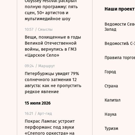
Odyssey Festival раскрыл
полную программу: пять
Наши проек
сцен, 50+ артистов и
мультимедийное шоу
Ведомости Сев
Запад
10:57
/ Смыслы
Вещи, похищенные в годы
Великой Отечественной
Ведомости& С-
войны, вернулись в ГМЗ
«Царское Село»
Правила торго
09:24
/ Маршрут
Город
Петербуржцы увидят 79%
солнечного затмения 12
августа: как не пропустить
Страна
редкое явление
Капитал
15 июля 2026
16:21
/ Арт-гид
Наука
Покрас Лампас устроит
перформанс под звуки
Туризм
«Слепого оркестра» на