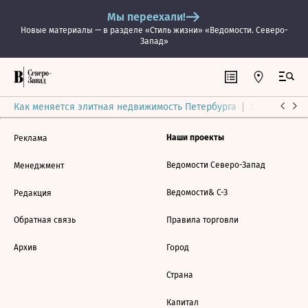
Мы переехали!
Новые материалы — в разделе «Стиль жизни» «Ведомости. Северо-
Запад»
Как меняется элитная недвижимость Петербурга
Ситуация на
Наши проекты
Реклама
Ведомости Северо-Запад
Менеджмент
Ведомости& С-З
Редакция
Обратная связь
Правила торговли
Архив
Город
Страна
Капитал