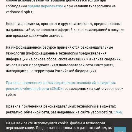
Любое использование материалов допускается только при
соблюдении
правил перепечатки
и при наличии гиперссылки на
vedomosti-spb.ru
Новости, аналитика, прогнозы и другие материалы, представленные
на данном сайте, не являются офертой или рекомендацией к покупке
или продаже каких-либо активов.
На информационном ресурсе применяются рекомендательные
технологии (информационные технологии предоставления
информации на основе сбора, систематизации и анализа сведений,
относящихся к предпочтениям пользователей сети «Интернет»,
находящихся на территории Российской Федерации).
Правила применения рекомендательных технологий в виджетах
рекламно-обменной сети «СМИ2»
, размещенных на сайте vedomosti-
spb.ru
Правила применения рекомендательных технологий в виджетах
рекламно-обменной сети, размещенных на сайте vedomosti.ru:
СМИ2
На нашем сайте используются cookie-файлы и технологии
Все права защищены © АО «Бизнес Ньюс Медиа», 2024 - 2026
персонализации. Продолжая пользоваться данным сайтом, вы