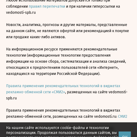
Любое использование материалов допускается только при
соблюдении
правил перепечатки
и при наличии гиперссылки на
vedomosti-spb.ru
Новости, аналитика, прогнозы и другие материалы, представленные
на данном сайте, не являются офертой или рекомендацией к покупке
или продаже каких-либо активов.
На информационном ресурсе применяются рекомендательные
технологии (информационные технологии предоставления
информации на основе сбора, систематизации и анализа сведений,
относящихся к предпочтениям пользователей сети «Интернет»,
находящихся на территории Российской Федерации).
Правила применения рекомендательных технологий в виджетах
рекламно-обменной сети «СМИ2»
, размещенных на сайте vedomosti-
spb.ru
Правила применения рекомендательных технологий в виджетах
рекламно-обменной сети, размещенных на сайте vedomosti.ru:
СМИ2
На нашем сайте используются cookie-файлы и технологии
Все права защищены © АО «Бизнес Ньюс Медиа», 2024 - 2026
персонализации. Продолжая пользоваться данным сайтом, вы