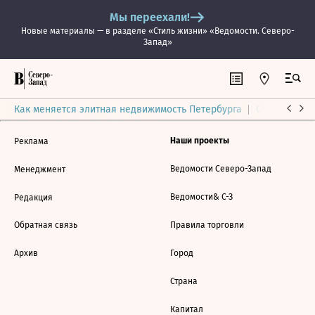
Мы переехали!
Новые материалы — в разделе «Стиль жизни» «Ведомости. Северо-
Запад»
Как меняется элитная недвижимость Петербурга
Ситуация на
Наши проекты
Реклама
Ведомости Северо-Запад
Менеджмент
Ведомости& С-З
Редакция
Обратная связь
Правила торговли
Архив
Город
Страна
Капитал