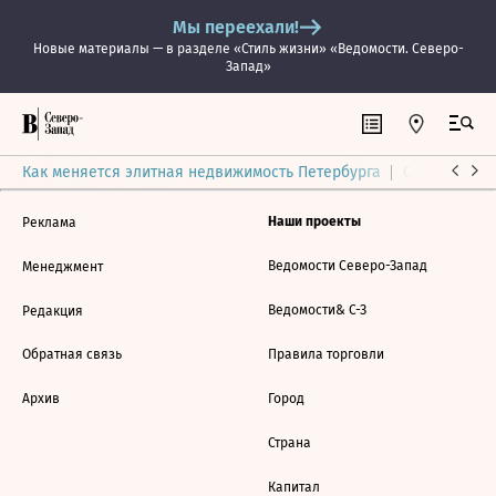
Мы переехали!
Новые материалы — в разделе «Стиль жизни» «Ведомости. Северо-
Запад»
Как меняется элитная недвижимость Петербурга
Ситуация на
Наши проекты
Реклама
Ведомости Северо-Запад
Менеджмент
Ведомости& С-З
Редакция
Обратная связь
Правила торговли
Архив
Город
Страна
Капитал