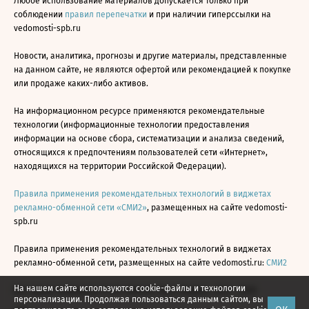
Любое использование материалов допускается только при
соблюдении
правил перепечатки
и при наличии гиперссылки на
vedomosti-spb.ru
Новости, аналитика, прогнозы и другие материалы, представленные
на данном сайте, не являются офертой или рекомендацией к покупке
или продаже каких-либо активов.
На информационном ресурсе применяются рекомендательные
технологии (информационные технологии предоставления
информации на основе сбора, систематизации и анализа сведений,
относящихся к предпочтениям пользователей сети «Интернет»,
находящихся на территории Российской Федерации).
Правила применения рекомендательных технологий в виджетах
рекламно-обменной сети «СМИ2»
, размещенных на сайте vedomosti-
spb.ru
Правила применения рекомендательных технологий в виджетах
рекламно-обменной сети, размещенных на сайте vedomosti.ru:
СМИ2
На нашем сайте используются cookie-файлы и технологии
Все права защищены © АО «Бизнес Ньюс Медиа», 2024 - 2026
персонализации. Продолжая пользоваться данным сайтом, вы