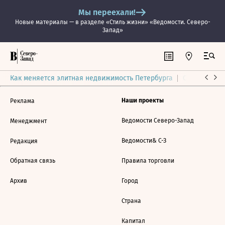
Мы переехали!
Новые материалы — в разделе «Стиль жизни» «Ведомости. Северо-
Запад»
Как меняется элитная недвижимость Петербурга
Ситуация на
Наши проекты
Реклама
Ведомости Северо-Запад
Менеджмент
Ведомости& С-З
Редакция
Обратная связь
Правила торговли
Архив
Город
Страна
Капитал