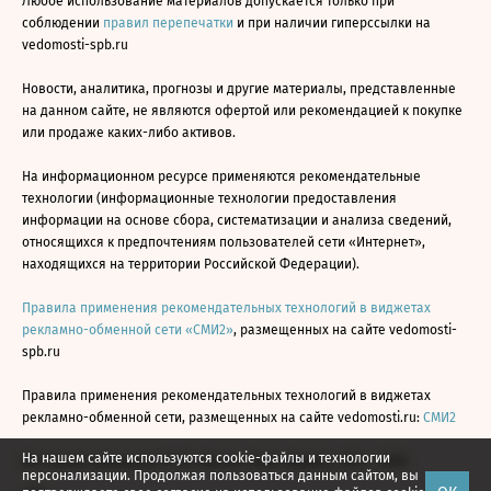
Любое использование материалов допускается только при
соблюдении
правил перепечатки
и при наличии гиперссылки на
vedomosti-spb.ru
Новости, аналитика, прогнозы и другие материалы, представленные
на данном сайте, не являются офертой или рекомендацией к покупке
или продаже каких-либо активов.
На информационном ресурсе применяются рекомендательные
технологии (информационные технологии предоставления
информации на основе сбора, систематизации и анализа сведений,
относящихся к предпочтениям пользователей сети «Интернет»,
находящихся на территории Российской Федерации).
Правила применения рекомендательных технологий в виджетах
рекламно-обменной сети «СМИ2»
, размещенных на сайте vedomosti-
spb.ru
Правила применения рекомендательных технологий в виджетах
рекламно-обменной сети, размещенных на сайте vedomosti.ru:
СМИ2
На нашем сайте используются cookie-файлы и технологии
Все права защищены © АО «Бизнес Ньюс Медиа», 2024 - 2026
персонализации. Продолжая пользоваться данным сайтом, вы