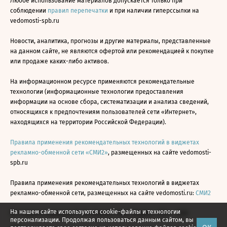
Любое использование материалов допускается только при
соблюдении
правил перепечатки
и при наличии гиперссылки на
vedomosti-spb.ru
Новости, аналитика, прогнозы и другие материалы, представленные
на данном сайте, не являются офертой или рекомендацией к покупке
или продаже каких-либо активов.
На информационном ресурсе применяются рекомендательные
технологии (информационные технологии предоставления
информации на основе сбора, систематизации и анализа сведений,
относящихся к предпочтениям пользователей сети «Интернет»,
находящихся на территории Российской Федерации).
Правила применения рекомендательных технологий в виджетах
рекламно-обменной сети «СМИ2»
, размещенных на сайте vedomosti-
spb.ru
Правила применения рекомендательных технологий в виджетах
рекламно-обменной сети, размещенных на сайте vedomosti.ru:
СМИ2
На нашем сайте используются cookie-файлы и технологии
Все права защищены © АО «Бизнес Ньюс Медиа», 2024 - 2026
персонализации. Продолжая пользоваться данным сайтом, вы