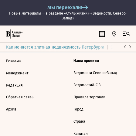
Мы переехали!
Новые материалы — в разделе «Стиль жизни» «Ведомости. Северо-
Запад»
Как меняется элитная недвижимость Петербурга
Ситуация на
Наши проекты
Реклама
Ведомости Северо-Запад
Менеджмент
Ведомости& С-З
Редакция
Обратная связь
Правила торговли
Архив
Город
Страна
Капитал