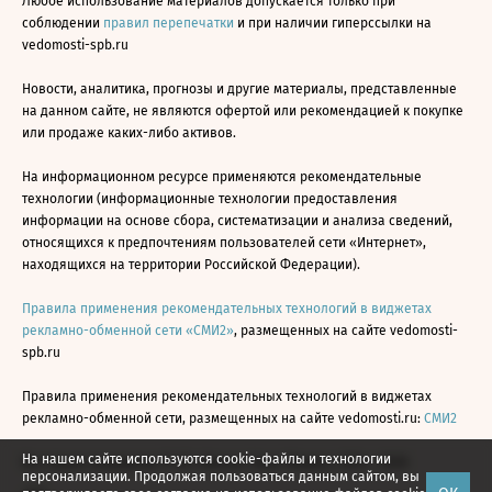
Любое использование материалов допускается только при
соблюдении
правил перепечатки
и при наличии гиперссылки на
vedomosti-spb.ru
Новости, аналитика, прогнозы и другие материалы, представленные
на данном сайте, не являются офертой или рекомендацией к покупке
или продаже каких-либо активов.
На информационном ресурсе применяются рекомендательные
технологии (информационные технологии предоставления
информации на основе сбора, систематизации и анализа сведений,
относящихся к предпочтениям пользователей сети «Интернет»,
находящихся на территории Российской Федерации).
Правила применения рекомендательных технологий в виджетах
рекламно-обменной сети «СМИ2»
, размещенных на сайте vedomosti-
spb.ru
Правила применения рекомендательных технологий в виджетах
рекламно-обменной сети, размещенных на сайте vedomosti.ru:
СМИ2
На нашем сайте используются cookie-файлы и технологии
Все права защищены © АО «Бизнес Ньюс Медиа», 2024 - 2026
персонализации. Продолжая пользоваться данным сайтом, вы