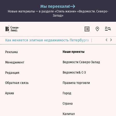
Мы переехали!
Новые материалы — в разделе «Стиль жизни» «Ведомости. Северо-
Запад»
Как меняется элитная недвижимость Петербурга
Ситуация на
Наши проекты
Реклама
Ведомости Северо-Запад
Менеджмент
Ведомости& С-З
Редакция
Обратная связь
Правила торговли
Архив
Город
Страна
Капитал