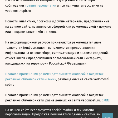
Любое использование материалов допускается только при
соблюдении
правил перепечатки
и при наличии гиперссылки на
vedomosti-spb.ru
Новости, аналитика, прогнозы и другие материалы, представленные
на данном сайте, не являются офертой или рекомендацией к покупке
или продаже каких-либо активов.
На информационном ресурсе применяются рекомендательные
технологии (информационные технологии предоставления
информации на основе сбора, систематизации и анализа сведений,
относящихся к предпочтениям пользователей сети «Интернет»,
находящихся на территории Российской Федерации).
Правила применения рекомендательных технологий в виджетах
рекламно-обменной сети «СМИ2»
, размещенных на сайте vedomosti-
spb.ru
Правила применения рекомендательных технологий в виджетах
рекламно-обменной сети, размещенных на сайте vedomosti.ru:
СМИ2
На нашем сайте используются cookie-файлы и технологии
Все права защищены © АО «Бизнес Ньюс Медиа», 2024 - 2026
персонализации. Продолжая пользоваться данным сайтом, вы