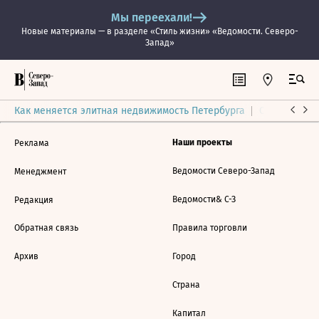
Мы переехали!
Новые материалы — в разделе «Стиль жизни» «Ведомости. Северо-
Запад»
Как меняется элитная недвижимость Петербурга
Ситуация на
Наши проекты
Реклама
Ведомости Северо-Запад
Менеджмент
Ведомости& С-З
Редакция
Обратная связь
Правила торговли
Архив
Город
Страна
Капитал