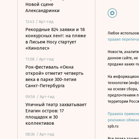
Новой сцене
Александринки
12:43
/ Арт-гид
Рекордные 824 заявки и 18
Любое использов
конкурсных лент: на пляже
правил перепеч
в Лисьем Носу стартует
«Кинолес»
Новости, аналити
данном сайте, не
11:08
/ Арт-гид
продаже каких-л
Рок-фестиваль «Окна
открой» отметит четверть
На информацион
века в парке 300-летия
технологии (инф
Санкт-Петербурга
на основе сбора,
предпочтениям п
09:56
/ Арт-гид
территории Росс
Уличный театр захватывает
Елагин остров: 17
Правила примене
площадок и 30
рекламно-обменн
коллективов
spb.ru
08:36
/ Арт-гид
Все права защище