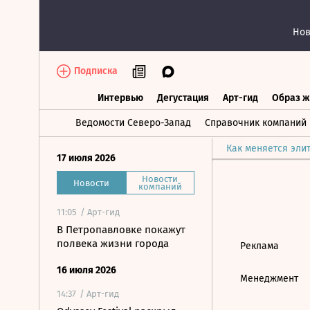
Нов
Подписка
Интервью
Дегустация
Арт-гид
Образ ж
Интервью
Дегустация
Арт-гид
Об
Ведомости Северо-Запад
Справочник компаний
Как меняется эли
17 июля 2026
Новости
Новости
компаний
11:05
/ Арт-гид
В Петропавловке покажут
полвека жизни города
Реклама
16 июля 2026
Менеджмент
14:37
/ Арт-гид