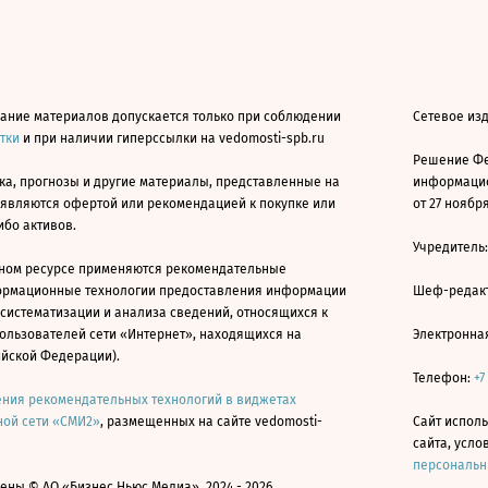
ание материалов допускается только при соблюдении
Сетевое из
атки
и при наличии гиперссылки на vedomosti-spb.ru
Решение Фе
ка, прогнозы и другие материалы, представленные на
информацио
 являются офертой или рекомендацией к покупке или
от 27 ноября
ибо активов.
Учредитель
ном ресурсе применяются рекомендательные
ормационные технологии предоставления информации
Шеф-редакт
 систематизации и анализа сведений, относящихся к
ользователей сети «Интернет», находящихся на
Электронна
ийской Федерации).
Телефон:
+7
ния рекомендательных технологий в виджетах
ой сети «СМИ2»
, размещенных на сайте vedomosti-
Сайт исполь
сайта, усл
персональн
ны © АО «Бизнес Ньюс Медиа», 2024 - 2026