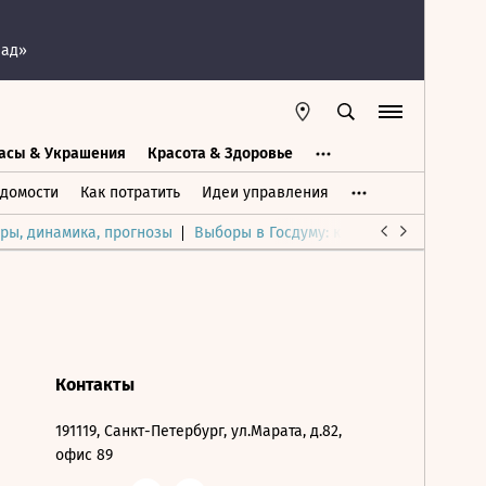
пад»
асы & Украшения
Красота & Здоровье
а
Часы & Украшения
Дом & Интерьер
домости
Как потратить
Идеи управления
ры, динамика, прогнозы
Выборы в Госдуму: каким был и будет р
Контакты
191119, Санкт-Петербург, ул.Марата, д.82,
офис 89