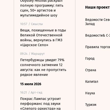
Odyssey Festival раскрыл
полную программу: пять
Наши проек
сцен, 50+ артистов и
мультимедийное шоу
Ведомости Сев
Запад
10:57
/ Смыслы
Вещи, похищенные в годы
Великой Отечественной
Ведомости& С-
войны, вернулись в ГМЗ
«Царское Село»
Правила торго
09:24
/ Маршрут
Город
Петербуржцы увидят 79%
солнечного затмения 12
августа: как не пропустить
Страна
редкое явление
Капитал
15 июля 2026
16:21
/ Арт-гид
Наука
Покрас Лампас устроит
перформанс под звуки
Туризм
«Слепого оркестра» на