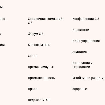
ты
еро-
Справочник компаний
Конференции С-З
С-З
Ведомости
З
Форум С-З
Идеи управления
вли
Как потратить
Аналитика
Спорт
Инновации и
Премия Импульс
технологии
Промышленность
Устойчивое развити
Право
Здоровье
Ведомости ЮГ