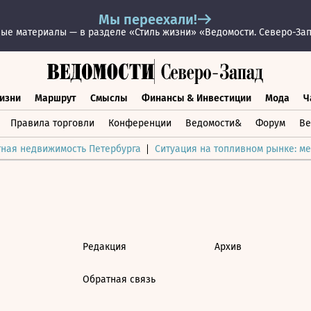
Мы переехали!
ые материалы — в разделе «Стиль жизни» «Ведомости. Северо-За
изни
Маршрут
Смыслы
Финансы & Инвестиции
Мода
Ч
раз жизни
Маршрут
Смыслы
Финансы & Инвестиции
Мод
Правила торговли
Конференции
Ведомости&
Форум
Ве
тная недвижимость Петербурга
Ситуация на топливном рынке: ме
Редакция
Архив
Обратная связь