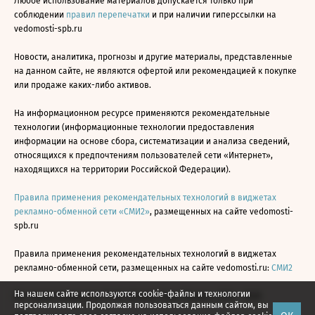
Любое использование материалов допускается только при
соблюдении
правил перепечатки
и при наличии гиперссылки на
vedomosti-spb.ru
Новости, аналитика, прогнозы и другие материалы, представленные
на данном сайте, не являются офертой или рекомендацией к покупке
или продаже каких-либо активов.
На информационном ресурсе применяются рекомендательные
технологии (информационные технологии предоставления
информации на основе сбора, систематизации и анализа сведений,
относящихся к предпочтениям пользователей сети «Интернет»,
находящихся на территории Российской Федерации).
Правила применения рекомендательных технологий в виджетах
рекламно-обменной сети «СМИ2»
, размещенных на сайте vedomosti-
spb.ru
Правила применения рекомендательных технологий в виджетах
рекламно-обменной сети, размещенных на сайте vedomosti.ru:
СМИ2
На нашем сайте используются cookie-файлы и технологии
Все права защищены © АО «Бизнес Ньюс Медиа», 2024 - 2026
персонализации. Продолжая пользоваться данным сайтом, вы