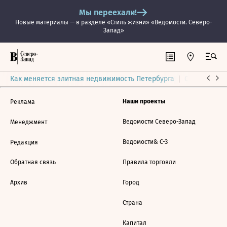
Мы переехали!
Новые материалы — в разделе «Стиль жизни» «Ведомости. Северо-
Запад»
Как меняется элитная недвижимость Петербурга
Ситуация на
Наши проекты
Реклама
Ведомости Северо-Запад
Менеджмент
Ведомости& С-З
Редакция
Обратная связь
Правила торговли
Архив
Город
Страна
Капитал