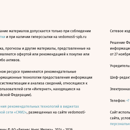
ание материалов допускается только при соблюдении
Сетевое из
атки
и при наличии гиперссылки на vedomosti-spb.ru
Решение Фе
ка, прогнозы и другие материалы, представленные на
информацио
 являются офертой или рекомендацией к покупке или
от 27 ноября
ибо активов.
Учредитель
ном ресурсе применяются рекомендательные
ормационные технологии предоставления информации
Шеф-редакт
 систематизации и анализа сведений, относящихся к
ользователей сети «Интернет», находящихся на
Электронна
ийской Федерации).
Телефон:
+7
ния рекомендательных технологий в виджетах
ой сети «СМИ2»
, размещенных на сайте vedomosti-
Сайт исполь
сайта, усл
персональн
ны © АО «Бизнес Ньюс Медиа», 2024 - 2026