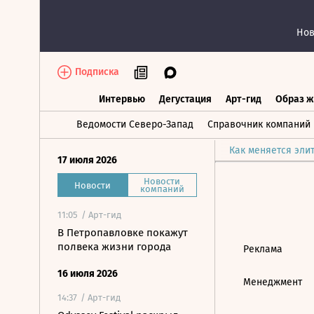
Нов
Подписка
Интервью
Дегустация
Арт-гид
Образ ж
Интервью
Дегустация
Арт-гид
Об
Ведомости Северо-Запад
Справочник компаний
Как меняется эли
17 июля 2026
Новости
Новости
компаний
11:05
/ Арт-гид
В Петропавловке покажут
полвека жизни города
Реклама
16 июля 2026
Менеджмент
14:37
/ Арт-гид