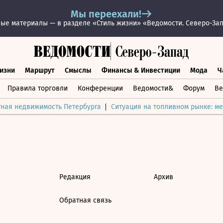
Мы переехали!
ые материалы — в разделе «Стиль жизни» «Ведомости. Северо-За
изни
Маршрут
Смыслы
Финансы & Инвестиции
Мода
Ч
раз жизни
Маршрут
Смыслы
Финансы & Инвестиции
Мод
Правила торговли
Конференции
Ведомости&
Форум
Ве
тная недвижимость Петербурга
Ситуация на топливном рынке: ме
Редакция
Архив
Обратная связь