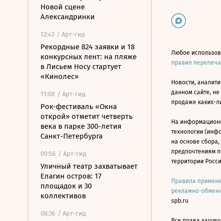
Новой сцене
Александринки
12:43
/ Арт-гид
Рекордные 824 заявки и 18
Любое использов
конкурсных лент: на пляже
правил перепеч
в Лисьем Носу стартует
«Кинолес»
Новости, аналити
данном сайте, не
11:08
/ Арт-гид
продаже каких-л
Рок-фестиваль «Окна
открой» отметит четверть
На информацион
века в парке 300-летия
технологии (инф
Санкт-Петербурга
на основе сбора,
предпочтениям п
09:56
/ Арт-гид
территории Росс
Уличный театр захватывает
Елагин остров: 17
Правила примене
площадок и 30
рекламно-обменн
коллективов
spb.ru
08:36
/ Арт-гид
Все права защище