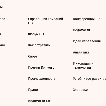
ты
еро-
Справочник компаний
Конференции С-З
С-З
Ведомости
З
Форум С-З
Идеи управления
вли
Как потратить
Аналитика
Спорт
Инновации и
Премия Импульс
технологии
Промышленность
Устойчивое развити
Право
Здоровье
Ведомости ЮГ