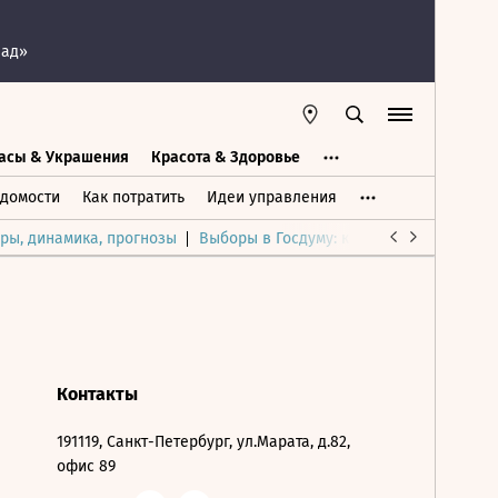
пад»
асы & Украшения
Красота & Здоровье
а
Часы & Украшения
Дом & Интерьер
домости
Как потратить
Идеи управления
ры, динамика, прогнозы
Выборы в Госдуму: каким был и будет р
Контакты
191119, Санкт-Петербург, ул.Марата, д.82,
офис 89