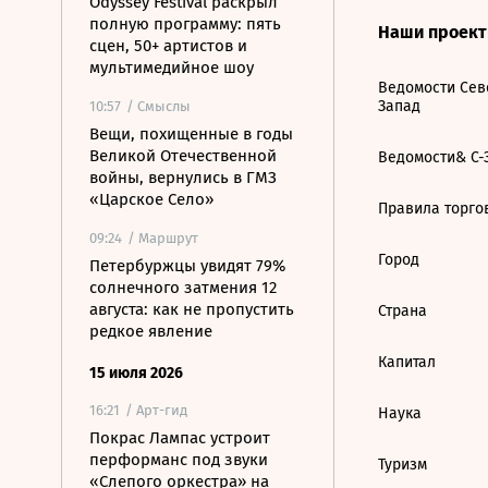
Odyssey Festival раскрыл
полную программу: пять
Наши проек
сцен, 50+ артистов и
мультимедийное шоу
Ведомости Сев
Запад
10:57
/ Смыслы
Вещи, похищенные в годы
Великой Отечественной
Ведомости& С-
войны, вернулись в ГМЗ
«Царское Село»
Правила торго
09:24
/ Маршрут
Город
Петербуржцы увидят 79%
солнечного затмения 12
августа: как не пропустить
Страна
редкое явление
Капитал
15 июля 2026
16:21
/ Арт-гид
Наука
Покрас Лампас устроит
перформанс под звуки
Туризм
«Слепого оркестра» на