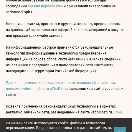
Любое использование материалов допускается только при
соблюдении
правил перепечатки
и при наличии гиперссылки на
vedomosti-spb.ru
Новости, аналитика, прогнозы и другие материалы, представленные
на данном сайте, не являются офертой или рекомендацией к покупке
или продаже каких-либо активов.
На информационном ресурсе применяются рекомендательные
технологии (информационные технологии предоставления
информации на основе сбора, систематизации и анализа сведений,
относящихся к предпочтениям пользователей сети «Интернет»,
находящихся на территории Российской Федерации).
Правила применения рекомендательных технологий в виджетах
рекламно-обменной сети «СМИ2»
, размещенных на сайте vedomosti-
spb.ru
Правила применения рекомендательных технологий в виджетах
рекламно-обменной сети, размещенных на сайте vedomosti.ru:
СМИ2
На нашем сайте используются cookie-файлы и технологии
Все права защищены © АО «Бизнес Ньюс Медиа», 2024 - 2026
персонализации. Продолжая пользоваться данным сайтом, вы