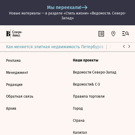
Мы переехали!
Новые материалы — в разделе «Стиль жизни» «Ведомости. Северо-
Запад»
Как меняется элитная недвижимость Петербурга
Ситуация на
Наши проекты
Реклама
Ведомости Северо-Запад
Менеджмент
Ведомости& С-З
Редакция
Обратная связь
Правила торговли
Архив
Город
Страна
Капитал