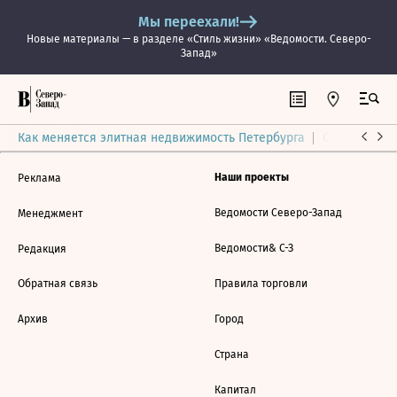
Мы переехали!
Новые материалы — в разделе «Стиль жизни» «Ведомости. Северо-
Запад»
Как меняется элитная недвижимость Петербурга
Ситуация на
Наши проекты
Реклама
Ведомости Северо-Запад
Менеджмент
Ведомости& С-З
Редакция
Обратная связь
Правила торговли
Архив
Город
Страна
Капитал