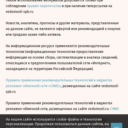
Любое использование материалов допускается только при
соблюдении
правил перепечатки
и при наличии гиперссылки на
vedomosti-spb.ru
Новости, аналитика, прогнозы и другие материалы, представленные
на данном сайте, не являются офертой или рекомендацией к покупке
или продаже каких-либо активов.
На информационном ресурсе применяются рекомендательные
технологии (информационные технологии предоставления
информации на основе сбора, систематизации и анализа сведений,
относящихся к предпочтениям пользователей сети «Интернет»,
находящихся на территории Российской Федерации).
Правила применения рекомендательных технологий в виджетах
рекламно-обменной сети «СМИ2»
, размещенных на сайте vedomosti-
spb.ru
Правила применения рекомендательных технологий в виджетах
рекламно-обменной сети, размещенных на сайте vedomosti.ru:
СМИ2
На нашем сайте используются cookie-файлы и технологии
Все права защищены © АО «Бизнес Ньюс Медиа», 2024 - 2026
персонализации. Продолжая пользоваться данным сайтом, вы