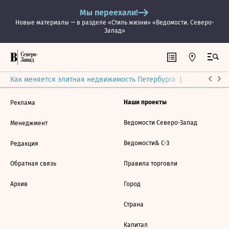
Мы переехали!
Новые материалы — в разделе «Стиль жизни» «Ведомости. Северо-
Запад»
Как меняется элитная недвижимость Петербурга
Ситуация на
Наши проекты
Реклама
Ведомости Северо-Запад
Менеджмент
Ведомости& С-З
Редакция
Обратная связь
Правила торговли
Архив
Город
Страна
Капитал