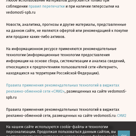
Любое использование материалов допускается только при
соблюдении
правил перепечатки
и при наличии гиперссылки на
vedomosti-spb.ru
Новости, аналитика, прогнозы и другие материалы, представленные
на данном сайте, не являются офертой или рекомендацией к покупке
или продаже каких-либо активов.
На информационном ресурсе применяются рекомендательные
технологии (информационные технологии предоставления
информации на основе сбора, систематизации и анализа сведений,
относящихся к предпочтениям пользователей сети «Интернет»,
находящихся на территории Российской Федерации).
Правила применения рекомендательных технологий в виджетах
рекламно-обменной сети «СМИ2»
, размещенных на сайте vedomosti-
spb.ru
Правила применения рекомендательных технологий в виджетах
рекламно-обменной сети, размещенных на сайте vedomosti.ru:
СМИ2
На нашем сайте используются cookie-файлы и технологии
Все права защищены © АО «Бизнес Ньюс Медиа», 2024 - 2026
персонализации. Продолжая пользоваться данным сайтом, вы