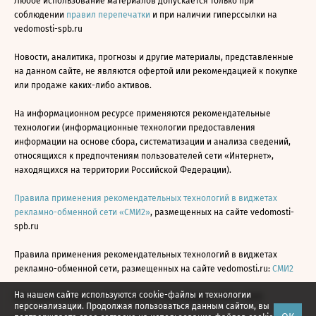
Любое использование материалов допускается только при
соблюдении
правил перепечатки
и при наличии гиперссылки на
vedomosti-spb.ru
Новости, аналитика, прогнозы и другие материалы, представленные
на данном сайте, не являются офертой или рекомендацией к покупке
или продаже каких-либо активов.
На информационном ресурсе применяются рекомендательные
технологии (информационные технологии предоставления
информации на основе сбора, систематизации и анализа сведений,
относящихся к предпочтениям пользователей сети «Интернет»,
находящихся на территории Российской Федерации).
Правила применения рекомендательных технологий в виджетах
рекламно-обменной сети «СМИ2»
, размещенных на сайте vedomosti-
spb.ru
Правила применения рекомендательных технологий в виджетах
рекламно-обменной сети, размещенных на сайте vedomosti.ru:
СМИ2
На нашем сайте используются cookie-файлы и технологии
Все права защищены © АО «Бизнес Ньюс Медиа», 2024 - 2026
персонализации. Продолжая пользоваться данным сайтом, вы