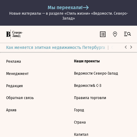
Мы переехали!
Новые материалы — в разделе «Стиль жизни» «Ведомости. Северо-
Запад»
Как меняется элитная недвижимость Петербурга
Ситуация на
Наши проекты
Реклама
Ведомости Северо-Запад
Менеджмент
Ведомости& С-З
Редакция
Обратная связь
Правила торговли
Архив
Город
Страна
Капитал