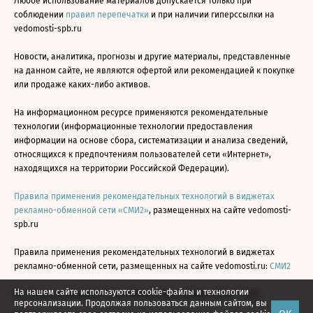
Любое использование материалов допускается только при
соблюдении
правил перепечатки
и при наличии гиперссылки на
vedomosti-spb.ru
Новости, аналитика, прогнозы и другие материалы, представленные
на данном сайте, не являются офертой или рекомендацией к покупке
или продаже каких-либо активов.
На информационном ресурсе применяются рекомендательные
технологии (информационные технологии предоставления
информации на основе сбора, систематизации и анализа сведений,
относящихся к предпочтениям пользователей сети «Интернет»,
находящихся на территории Российской Федерации).
Правила применения рекомендательных технологий в виджетах
рекламно-обменной сети «СМИ2»
, размещенных на сайте vedomosti-
spb.ru
Правила применения рекомендательных технологий в виджетах
рекламно-обменной сети, размещенных на сайте vedomosti.ru:
СМИ2
На нашем сайте используются cookie-файлы и технологии
Все права защищены © АО «Бизнес Ньюс Медиа», 2024 - 2026
персонализации. Продолжая пользоваться данным сайтом, вы