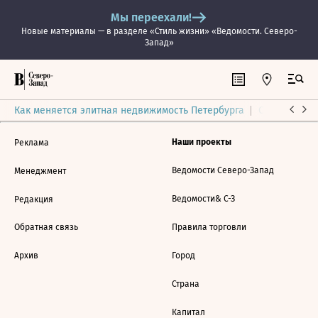
Мы переехали!
Новые материалы — в разделе «Стиль жизни» «Ведомости. Северо-
Запад»
Как меняется элитная недвижимость Петербурга
Ситуация на
Наши проекты
Реклама
Ведомости Северо-Запад
Менеджмент
Ведомости& С-З
Редакция
Обратная связь
Правила торговли
Архив
Город
Страна
Капитал