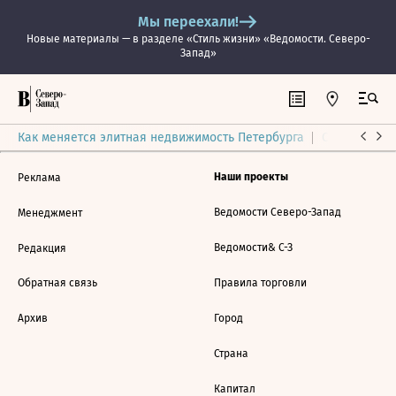
Мы переехали!
Новые материалы — в разделе «Стиль жизни» «Ведомости. Северо-
Запад»
Как меняется элитная недвижимость Петербурга
Ситуация на
Наши проекты
Реклама
Ведомости Северо-Запад
Менеджмент
Ведомости& С-З
Редакция
Обратная связь
Правила торговли
Архив
Город
Страна
Капитал