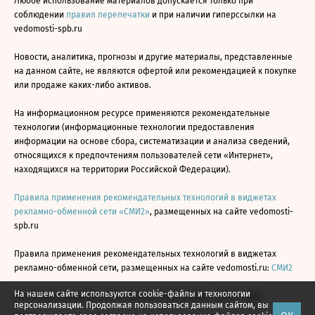
Любое использование материалов допускается только при
соблюдении
правил перепечатки
и при наличии гиперссылки на
vedomosti-spb.ru
Новости, аналитика, прогнозы и другие материалы, представленные
на данном сайте, не являются офертой или рекомендацией к покупке
или продаже каких-либо активов.
На информационном ресурсе применяются рекомендательные
технологии (информационные технологии предоставления
информации на основе сбора, систематизации и анализа сведений,
относящихся к предпочтениям пользователей сети «Интернет»,
находящихся на территории Российской Федерации).
Правила применения рекомендательных технологий в виджетах
рекламно-обменной сети «СМИ2»
, размещенных на сайте vedomosti-
spb.ru
Правила применения рекомендательных технологий в виджетах
рекламно-обменной сети, размещенных на сайте vedomosti.ru:
СМИ2
На нашем сайте используются cookie-файлы и технологии
Все права защищены © АО «Бизнес Ньюс Медиа», 2024 - 2026
персонализации. Продолжая пользоваться данным сайтом, вы