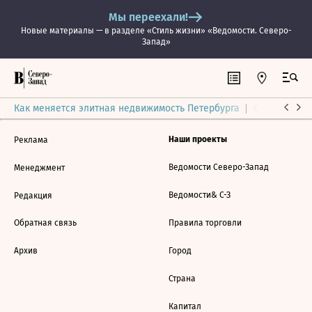
Мы переехали!
Новые материалы — в разделе «Стиль жизни» «Ведомости. Северо-
Запад»
Как меняется элитная недвижимость Петербурга
Ситуация на
Наши проекты
Реклама
Ведомости Северо-Запад
Менеджмент
Ведомости& С-З
Редакция
Обратная связь
Правила торговли
Архив
Город
Страна
Капитал