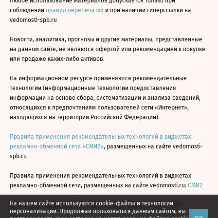
Любое использование материалов допускается только при
соблюдении
правил перепечатки
и при наличии гиперссылки на
vedomosti-spb.ru
Новости, аналитика, прогнозы и другие материалы, представленные
на данном сайте, не являются офертой или рекомендацией к покупке
или продаже каких-либо активов.
На информационном ресурсе применяются рекомендательные
технологии (информационные технологии предоставления
информации на основе сбора, систематизации и анализа сведений,
относящихся к предпочтениям пользователей сети «Интернет»,
находящихся на территории Российской Федерации).
Правила применения рекомендательных технологий в виджетах
рекламно-обменной сети «СМИ2»
, размещенных на сайте vedomosti-
spb.ru
Правила применения рекомендательных технологий в виджетах
рекламно-обменной сети, размещенных на сайте vedomosti.ru:
СМИ2
На нашем сайте используются cookie-файлы и технологии
Все права защищены © АО «Бизнес Ньюс Медиа», 2024 - 2026
персонализации. Продолжая пользоваться данным сайтом, вы