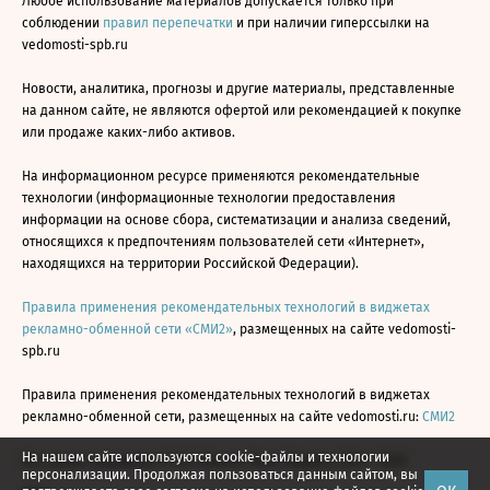
Любое использование материалов допускается только при
соблюдении
правил перепечатки
и при наличии гиперссылки на
vedomosti-spb.ru
Новости, аналитика, прогнозы и другие материалы, представленные
на данном сайте, не являются офертой или рекомендацией к покупке
или продаже каких-либо активов.
На информационном ресурсе применяются рекомендательные
технологии (информационные технологии предоставления
информации на основе сбора, систематизации и анализа сведений,
относящихся к предпочтениям пользователей сети «Интернет»,
находящихся на территории Российской Федерации).
Правила применения рекомендательных технологий в виджетах
рекламно-обменной сети «СМИ2»
, размещенных на сайте vedomosti-
spb.ru
Правила применения рекомендательных технологий в виджетах
рекламно-обменной сети, размещенных на сайте vedomosti.ru:
СМИ2
На нашем сайте используются cookie-файлы и технологии
Все права защищены © АО «Бизнес Ньюс Медиа», 2024 - 2026
персонализации. Продолжая пользоваться данным сайтом, вы