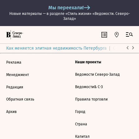
Мы переехали!
Новые материалы — в разделе «Стиль жизни» «Ведомости. Северо-
Запад»
Как меняется элитная недвижимость Петербурга
Ситуация на
Наши проекты
Реклама
Ведомости Северо-Запад
Менеджмент
Ведомости& С-З
Редакция
Обратная связь
Правила торговли
Архив
Город
Страна
Капитал