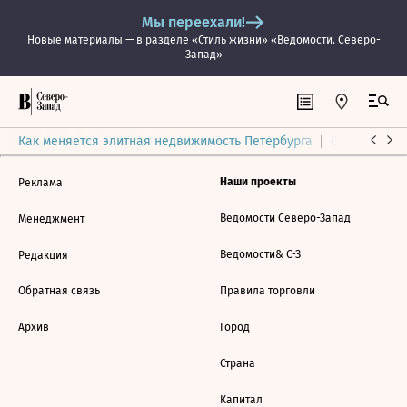
Мы переехали!
Новые материалы — в разделе «Стиль жизни» «Ведомости. Северо-
Запад»
Как меняется элитная недвижимость Петербурга
Ситуация на
Наши проекты
Реклама
Ведомости Северо-Запад
Менеджмент
Ведомости& С-З
Редакция
Обратная связь
Правила торговли
Архив
Город
Страна
Капитал