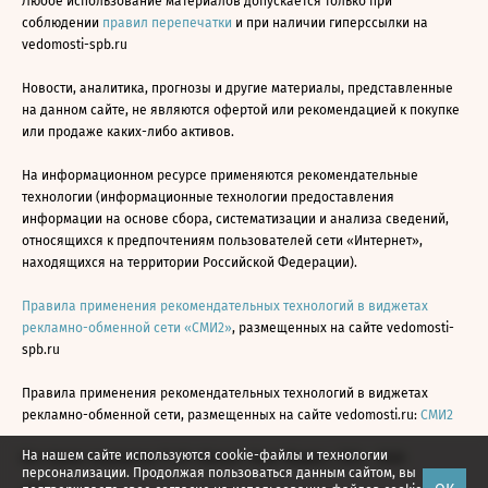
Любое использование материалов допускается только при
соблюдении
правил перепечатки
и при наличии гиперссылки на
vedomosti-spb.ru
Новости, аналитика, прогнозы и другие материалы, представленные
на данном сайте, не являются офертой или рекомендацией к покупке
или продаже каких-либо активов.
На информационном ресурсе применяются рекомендательные
технологии (информационные технологии предоставления
информации на основе сбора, систематизации и анализа сведений,
относящихся к предпочтениям пользователей сети «Интернет»,
находящихся на территории Российской Федерации).
Правила применения рекомендательных технологий в виджетах
рекламно-обменной сети «СМИ2»
, размещенных на сайте vedomosti-
spb.ru
Правила применения рекомендательных технологий в виджетах
рекламно-обменной сети, размещенных на сайте vedomosti.ru:
СМИ2
На нашем сайте используются cookie-файлы и технологии
Все права защищены © АО «Бизнес Ньюс Медиа», 2024 - 2026
персонализации. Продолжая пользоваться данным сайтом, вы