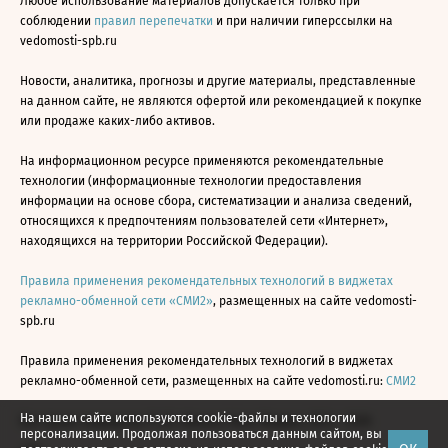
Любое использование материалов допускается только при
соблюдении
правил перепечатки
и при наличии гиперссылки на
vedomosti-spb.ru
Новости, аналитика, прогнозы и другие материалы, представленные
на данном сайте, не являются офертой или рекомендацией к покупке
или продаже каких-либо активов.
На информационном ресурсе применяются рекомендательные
технологии (информационные технологии предоставления
информации на основе сбора, систематизации и анализа сведений,
относящихся к предпочтениям пользователей сети «Интернет»,
находящихся на территории Российской Федерации).
Правила применения рекомендательных технологий в виджетах
рекламно-обменной сети «СМИ2»
, размещенных на сайте vedomosti-
spb.ru
Правила применения рекомендательных технологий в виджетах
рекламно-обменной сети, размещенных на сайте vedomosti.ru:
СМИ2
На нашем сайте используются cookie-файлы и технологии
Все права защищены © АО «Бизнес Ньюс Медиа», 2024 - 2026
персонализации. Продолжая пользоваться данным сайтом, вы