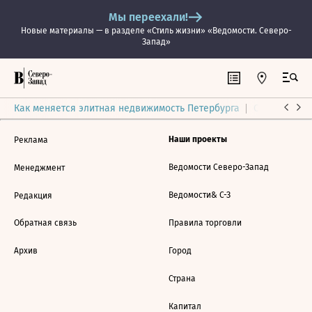
Мы переехали!
Новые материалы — в разделе «Стиль жизни» «Ведомости. Северо-
Запад»
Как меняется элитная недвижимость Петербурга
Ситуация на
Наши проекты
Реклама
Ведомости Северо-Запад
Менеджмент
Ведомости& С-З
Редакция
Обратная связь
Правила торговли
Архив
Город
Страна
Капитал