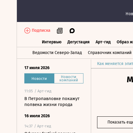
Нов
Подписка
Интервью
Дегустация
Арт-гид
Образ ж
Интервью
Дегустация
Арт-гид
Об
Ведомости Северо-Запад
Справочник компаний
Как меняется эли
17 июля 2026
Новости
М
Новости
компаний
11:05
/ Арт-гид
В Петропавловке покажут
полвека жизни города
16 июля 2026
Показать ещ
14:37
/ Арт-гид