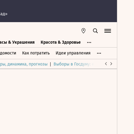
пад»
асы & Украшения
Красота & Здоровье
а
Часы & Украшения
Дом & Интерьер
домости
Как потратить
Идеи управления
ры, динамика, прогнозы
Выборы в Госдуму: каким был и будет р