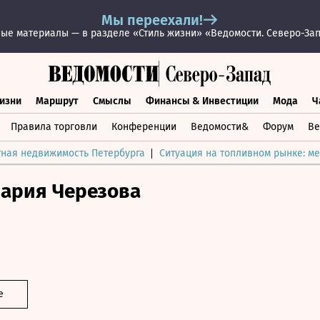
Мы переехали!
ые материалы — в разделе «Стиль жизни» «Ведомости. Северо-За
изни
Маршрут
Смыслы
Финансы & Инвестиции
Мода
Ч
раз жизни
Маршрут
Смыслы
Финансы & Инвестиции
Мод
Правила торговли
Конференции
Ведомости&
Форум
Ве
тная недвижимость Петербурга
Ситуация на топливном рынке: ме
ария Черезова
е