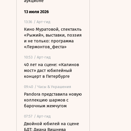
аукционе
13 июля 2026
13:36
/ Арт-гид
Кино Муратовой, спектакль
«Рыжий», выставки, поэзия
и не только: программа
«Лермонтов_феста»
10:53
/ Арт-гид
40 лет на сцене: «Калинов
мост» даст юбилейный
концерт в Петербурге
09:40
/ Часы & Украшения
Pandora представила новую
коллекцию шармов с
барочным жемчугом
07:57
/ Арт-гид
Двойной юбилей на сцене
БДТ: Диана Вишнева