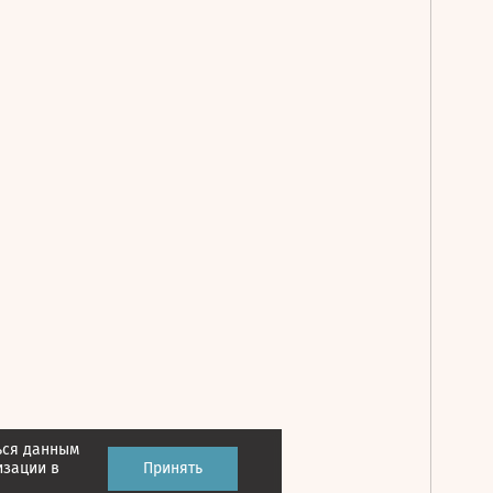
ься данным
Принять
изации в