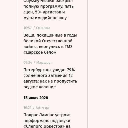
Odyssey Festival раскрыл
полную программу: пять
сцен, 50+ артистов и
мультимедийное шоу
10:57
/ Смыслы
Вещи, похищенные в годы
Великой Отечественной
войны, вернулись в ГМЗ
«Царское Село»
09:24
/ Маршрут
Петербуржцы увидят 79%
солнечного затмения 12
августа: как не пропустить
редкое явление
15 июля 2026
16:21
/ Арт-гид
Покрас Лампас устроит
перформанс под звуки
«Слепого оркестра» на