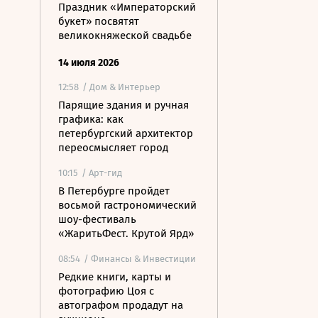
Праздник «Императорский
букет» посвятят
великокняжеской свадьбе
14 июля 2026
12:58
/ Дом & Интерьер
Парящие здания и ручная
графика: как
петербургский архитектор
переосмысляет город
10:15
/ Арт-гид
В Петербурге пройдет
восьмой гастрономический
шоу-фестиваль
«ЖаритьФест. Крутой Ярд»
08:54
/ Финансы & Инвестиции
Редкие книги, карты и
фотографию Цоя с
автографом продадут на