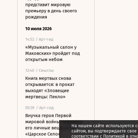
представит мировую
премьеру в день своего
рождения
10 июля 2026
14:52
/ Арт-гид
«Музыкальный салон у
Маковских» пройдет под
открытым небом
12:40
/ Смыслы
Книга мертвых снова
открывается: в прокат
выходят «Зловещие
мертвецы: Пекло»
09:39
/ Арт-гид
Внучка героя Первой
мировой войны передала
На нашем сайте используются c
его личные вещи в ГМЗ
сайтом, вы подтверждаете свое
«Царское Село»
соответствии с
Политикой в отн