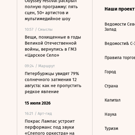
Odyssey Festival раскрыл
полную программу: пять
Наши проек
сцен, 50+ артистов и
мультимедийное шоу
Ведомости Сев
Запад
10:57
/ Смыслы
Вещи, похищенные в годы
Великой Отечественной
Ведомости& С-
войны, вернулись в ГМЗ
«Царское Село»
Правила торго
09:24
/ Маршрут
Город
Петербуржцы увидят 79%
солнечного затмения 12
августа: как не пропустить
Страна
редкое явление
Капитал
15 июля 2026
16:21
/ Арт-гид
Наука
Покрас Лампас устроит
перформанс под звуки
Туризм
«Слепого оркестра» на