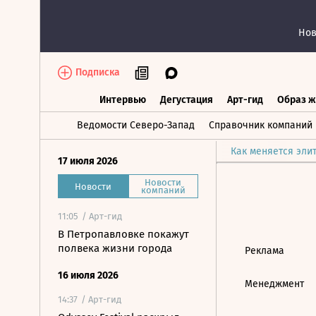
Нов
Подписка
Интервью
Дегустация
Арт-гид
Образ ж
Интервью
Дегустация
Арт-гид
Об
Ведомости Северо-Запад
Справочник компаний
Как меняется эли
17 июля 2026
Новости
Новости
компаний
11:05
/ Арт-гид
В Петропавловке покажут
полвека жизни города
Реклама
16 июля 2026
Менеджмент
14:37
/ Арт-гид