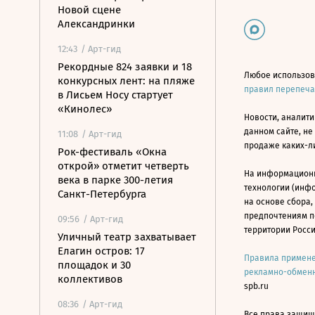
Новой сцене
Александринки
12:43
/ Арт-гид
Рекордные 824 заявки и 18
Любое использов
конкурсных лент: на пляже
правил перепеч
в Лисьем Носу стартует
«Кинолес»
Новости, аналити
данном сайте, не
11:08
/ Арт-гид
продаже каких-л
Рок-фестиваль «Окна
открой» отметит четверть
На информацион
века в парке 300-летия
технологии (инф
Санкт-Петербурга
на основе сбора,
предпочтениям п
09:56
/ Арт-гид
территории Росс
Уличный театр захватывает
Елагин остров: 17
Правила примене
площадок и 30
рекламно-обменн
коллективов
spb.ru
08:36
/ Арт-гид
Все права защище