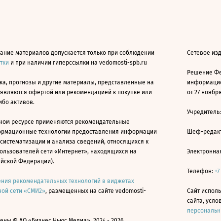
ание материалов допускается только при соблюдении
Сетевое из
атки
и при наличии гиперссылки на vedomosti-spb.ru
Решение Фе
ка, прогнозы и другие материалы, представленные на
информацио
 являются офертой или рекомендацией к покупке или
от 27 ноября
ибо активов.
Учредитель
ном ресурсе применяются рекомендательные
ормационные технологии предоставления информации
Шеф-редакт
 систематизации и анализа сведений, относящихся к
ользователей сети «Интернет», находящихся на
Электронна
ийской Федерации).
Телефон:
+7
ния рекомендательных технологий в виджетах
ой сети «СМИ2»
, размещенных на сайте vedomosti-
Сайт исполь
сайта, усл
персональн
ны © АО «Бизнес Ньюс Медиа», 2024 - 2026