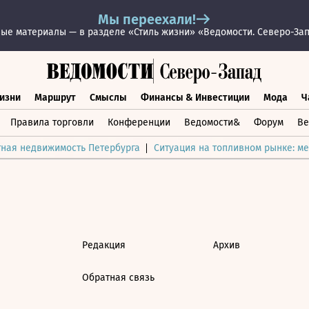
Мы переехали!
ые материалы — в разделе «Стиль жизни» «Ведомости. Северо-За
изни
Маршрут
Смыслы
Финансы & Инвестиции
Мода
Ч
раз жизни
Маршрут
Смыслы
Финансы & Инвестиции
Мод
Правила торговли
Конференции
Ведомости&
Форум
Ве
тная недвижимость Петербурга
Ситуация на топливном рынке: ме
Редакция
Архив
Обратная связь