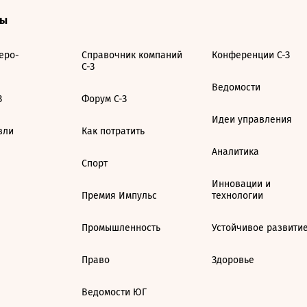
ты
еро-
Справочник компаний
Конференции С-З
С-З
Ведомости
З
Форум С-З
Идеи управления
вли
Как потратить
Аналитика
Спорт
Инновации и
Премия Импульс
технологии
Промышленность
Устойчивое развити
Право
Здоровье
Ведомости ЮГ