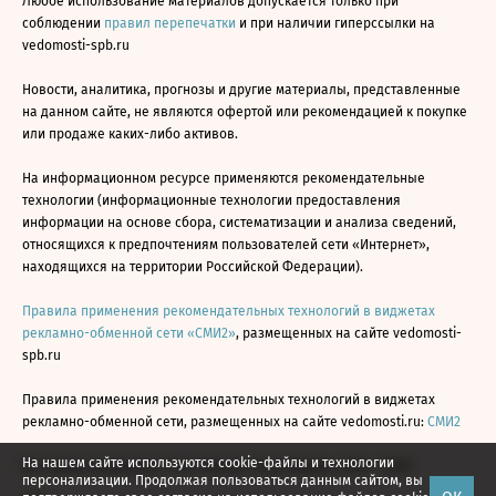
Любое использование материалов допускается только при
соблюдении
правил перепечатки
и при наличии гиперссылки на
vedomosti-spb.ru
Новости, аналитика, прогнозы и другие материалы, представленные
на данном сайте, не являются офертой или рекомендацией к покупке
или продаже каких-либо активов.
На информационном ресурсе применяются рекомендательные
технологии (информационные технологии предоставления
информации на основе сбора, систематизации и анализа сведений,
относящихся к предпочтениям пользователей сети «Интернет»,
находящихся на территории Российской Федерации).
Правила применения рекомендательных технологий в виджетах
рекламно-обменной сети «СМИ2»
, размещенных на сайте vedomosti-
spb.ru
Правила применения рекомендательных технологий в виджетах
рекламно-обменной сети, размещенных на сайте vedomosti.ru:
СМИ2
На нашем сайте используются cookie-файлы и технологии
Все права защищены © АО «Бизнес Ньюс Медиа», 2024 - 2026
персонализации. Продолжая пользоваться данным сайтом, вы