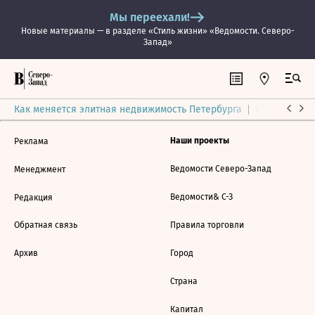
Мы переехали!
Новые материалы — в разделе «Стиль жизни» «Ведомости. Северо-
Запад»
Как меняется элитная недвижимость Петербурга
Ситуация на
Наши проекты
Реклама
Ведомости Северо-Запад
Менеджмент
Ведомости& С-З
Редакция
Обратная связь
Правила торговли
Архив
Город
Страна
Капитал