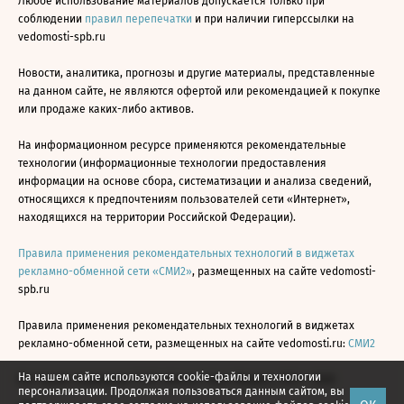
Любое использование материалов допускается только при
соблюдении
правил перепечатки
и при наличии гиперссылки на
vedomosti-spb.ru
Новости, аналитика, прогнозы и другие материалы, представленные
на данном сайте, не являются офертой или рекомендацией к покупке
или продаже каких-либо активов.
На информационном ресурсе применяются рекомендательные
технологии (информационные технологии предоставления
информации на основе сбора, систематизации и анализа сведений,
относящихся к предпочтениям пользователей сети «Интернет»,
находящихся на территории Российской Федерации).
Правила применения рекомендательных технологий в виджетах
рекламно-обменной сети «СМИ2»
, размещенных на сайте vedomosti-
spb.ru
Правила применения рекомендательных технологий в виджетах
рекламно-обменной сети, размещенных на сайте vedomosti.ru:
СМИ2
На нашем сайте используются cookie-файлы и технологии
Все права защищены © АО «Бизнес Ньюс Медиа», 2024 - 2026
персонализации. Продолжая пользоваться данным сайтом, вы