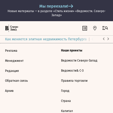
Мы переехали!
Новые материалы — в разделе «Стиль жизни» «Ведомости. Северо-
Запад»
Как меняется элитная недвижимость Петербурга
Ситуация на
Наши проекты
Реклама
Ведомости Северо-Запад
Менеджмент
Ведомости& С-З
Редакция
Обратная связь
Правила торговли
Архив
Город
Страна
Капитал