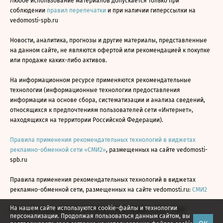
Любое использование материалов допускается только при
соблюдении
правил перепечатки
и при наличии гиперссылки на
vedomosti-spb.ru
Новости, аналитика, прогнозы и другие материалы, представленные
на данном сайте, не являются офертой или рекомендацией к покупке
или продаже каких-либо активов.
На информационном ресурсе применяются рекомендательные
технологии (информационные технологии предоставления
информации на основе сбора, систематизации и анализа сведений,
относящихся к предпочтениям пользователей сети «Интернет»,
находящихся на территории Российской Федерации).
Правила применения рекомендательных технологий в виджетах
рекламно-обменной сети «СМИ2»
, размещенных на сайте vedomosti-
spb.ru
Правила применения рекомендательных технологий в виджетах
рекламно-обменной сети, размещенных на сайте vedomosti.ru:
СМИ2
На нашем сайте используются cookie-файлы и технологии
Все права защищены © АО «Бизнес Ньюс Медиа», 2024 - 2026
персонализации. Продолжая пользоваться данным сайтом, вы