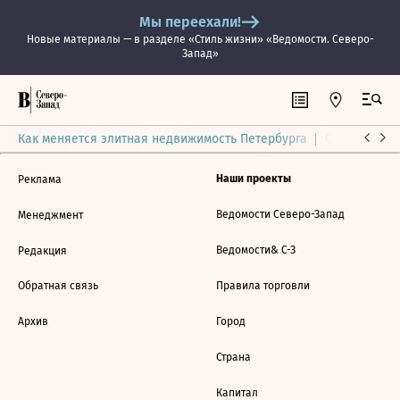
Мы переехали!
Новые материалы — в разделе «Стиль жизни» «Ведомости. Северо-
Запад»
Как меняется элитная недвижимость Петербурга
Ситуация на
Наши проекты
Реклама
Ведомости Северо-Запад
Менеджмент
Ведомости& С-З
Редакция
Обратная связь
Правила торговли
Архив
Город
Страна
Капитал