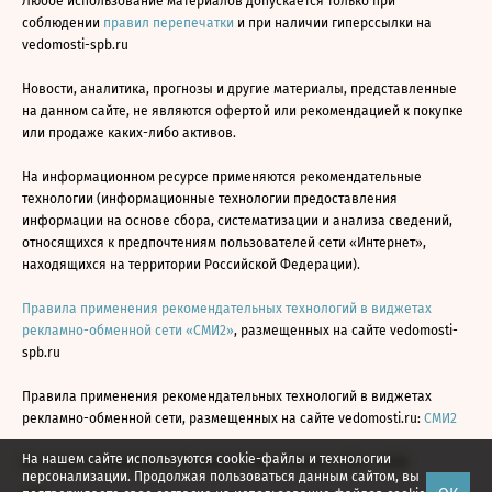
Любое использование материалов допускается только при
соблюдении
правил перепечатки
и при наличии гиперссылки на
vedomosti-spb.ru
Новости, аналитика, прогнозы и другие материалы, представленные
на данном сайте, не являются офертой или рекомендацией к покупке
или продаже каких-либо активов.
На информационном ресурсе применяются рекомендательные
технологии (информационные технологии предоставления
информации на основе сбора, систематизации и анализа сведений,
относящихся к предпочтениям пользователей сети «Интернет»,
находящихся на территории Российской Федерации).
Правила применения рекомендательных технологий в виджетах
рекламно-обменной сети «СМИ2»
, размещенных на сайте vedomosti-
spb.ru
Правила применения рекомендательных технологий в виджетах
рекламно-обменной сети, размещенных на сайте vedomosti.ru:
СМИ2
На нашем сайте используются cookie-файлы и технологии
Все права защищены © АО «Бизнес Ньюс Медиа», 2024 - 2026
персонализации. Продолжая пользоваться данным сайтом, вы