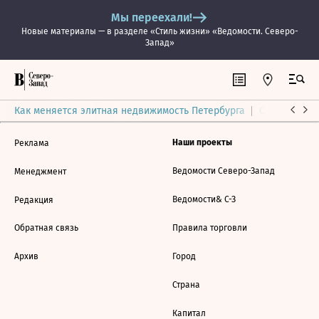
Мы переехали!
Новые материалы — в разделе «Стиль жизни» «Ведомости. Северо-
Запад»
Как меняется элитная недвижимость Петербурга
Ситуация на
Наши проекты
Реклама
Ведомости Северо-Запад
Менеджмент
Ведомости& С-З
Редакция
Обратная связь
Правила торговли
Архив
Город
Страна
Капитал