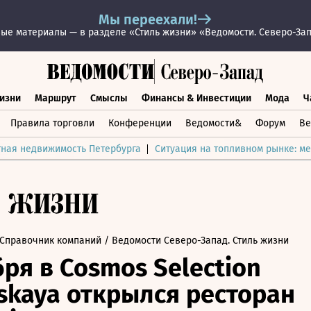
Мы переехали!
ые материалы — в разделе «Стиль жизни» «Ведомости. Северо-За
изни
Маршрут
Смыслы
Финансы & Инвестиции
Мода
Ч
раз жизни
Маршрут
Смыслы
Финансы & Инвестиции
Мод
Правила торговли
Конференции
Ведомости&
Форум
Ве
тная недвижимость Петербурга
Ситуация на топливном рынке: ме
Справочник компаний
/ Ведомости Северо-Запад. Стиль жизни
бря в Cosmos Selection
nskaya открылся ресторан