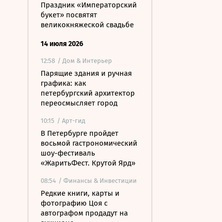
Праздник «Императорский
букет» посвятят
великокняжеской свадьбе
14 июля 2026
12:58
/ Дом & Интерьер
Парящие здания и ручная
графика: как
петербургский архитектор
переосмысляет город
10:15
/ Арт-гид
В Петербурге пройдет
восьмой гастрономический
шоу-фестиваль
«ЖаритьФест. Крутой Ярд»
08:54
/ Финансы & Инвестиции
Редкие книги, карты и
фотографию Цоя с
автографом продадут на