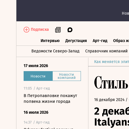
Нов
Подписка
Интервью
Дегустация
Арт-гид
Образ ж
Интервью
Дегустация
Арт-гид
Об
Ведомости Северо-Запад
Справочник компаний
Как меняется эли
17 июля 2026
Новости
Новости
компаний
11:05
/ Арт-гид
В Петропавловке покажут
16 декабря 2024
/ 
полвека жизни города
2 дека
16 июля 2026
Italya
14:37
/ Арт-гид