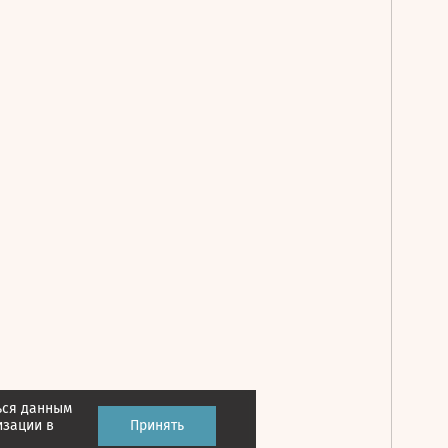
ься данным
Принять
изации в