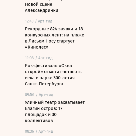
Новой сцене
Александринки
12:43
/ Арт-гид
Рекордные 824 заявки и 18
конкурсных лент: на пляже
в Лисьем Носу стартует
«Кинолес»
11:08
/ Арт-гид
Рок-фестиваль «Окна
открой» отметит четверть
века в парке 300-летия
Санкт-Петербурга
09:56
/ Арт-гид
Уличный театр захватывает
Елагин остров: 17
площадок и 30
коллективов
08:36
/ Арт-гид