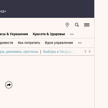
пад»
асы & Украшения
Красота & Здоровье
а
Часы & Украшения
Дом & Интерьер
домости
Как потратить
Идеи управления
ры, динамика, прогнозы
Выборы в Госдуму: каким был и будет р