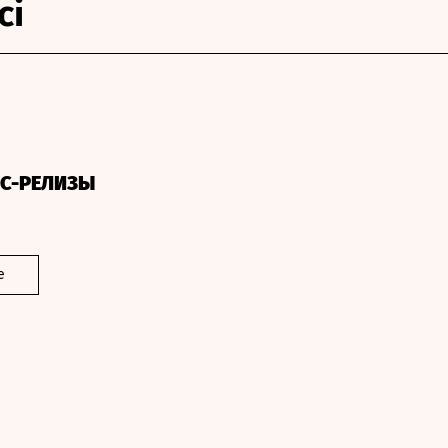
ci
СС-РЕЛИЗЫ
е