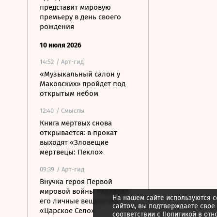
представит мировую
премьеру в день своего
рождения
10 июля 2026
14:52
/ Арт-гид
«Музыкальный салон у
Маковских» пройдет под
открытым небом
12:40
/ Смыслы
Книга мертвых снова
открывается: в прокат
выходят «Зловещие
мертвецы: Пекло»
09:39
/ Арт-гид
Внучка героя Первой
мировой войны передала
На нашем сайте используются c
его личные вещи в ГМЗ
сайтом, вы подтверждаете свое
«Царское Село»
соответствии с
Политикой в отн