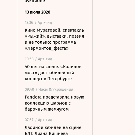
аукционе
13 июля 2026
13:36
/ Арт-гид
Кино Муратовой, спектакль
«Рыжий», выставки, поэзия
и не только: программа
«Лермонтов_феста»
10:53
/ Арт-гид
40 лет на сцене: «Калинов
мост» даст юбилейный
концерт в Петербурге
09:40
/ Часы & Украшения
Pandora представила новую
коллекцию шармов с
барочным жемчугом
07:57
/ Арт-гид
Двойной юбилей на сцене
БДТ: Диана Вишнева