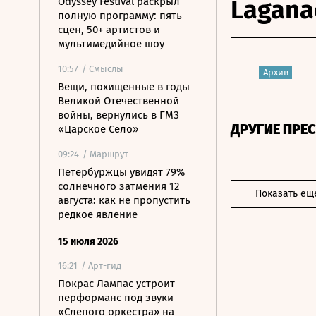
Lagana
Odyssey Festival раскрыл
полную программу: пять
сцен, 50+ артистов и
мультимедийное шоу
10:57
/ Смыслы
Архив
Вещи, похищенные в годы
Великой Отечественной
войны, вернулись в ГМЗ
ДРУГИЕ ПРЕ
«Царское Село»
09:24
/ Маршрут
Петербуржцы увидят 79%
солнечного затмения 12
Показать ещ
августа: как не пропустить
редкое явление
15 июля 2026
16:21
/ Арт-гид
Покрас Лампас устроит
перформанс под звуки
«Слепого оркестра» на