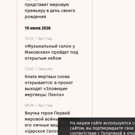
представит мировую
премьеру в день своего
рождения
10 июля 2026
14:52
/ Арт-гид
«Музыкальный салон у
Маковских» пройдет под
открытым небом
12:40
/ Смыслы
Книга мертвых снова
открывается: в прокат
выходят «Зловещие
мертвецы: Пекло»
09:39
/ Арт-гид
Внучка героя Первой
мировой войны передала
На нашем сайте используются c
его личные вещи в ГМЗ
сайтом, вы подтверждаете свое
«Царское Село»
соответствии с
Политикой в отн