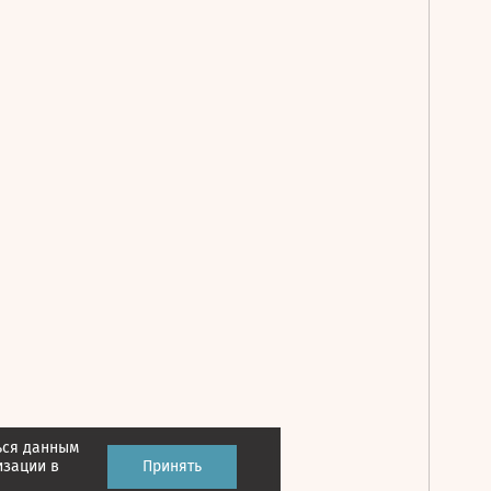
ься данным
Принять
изации в