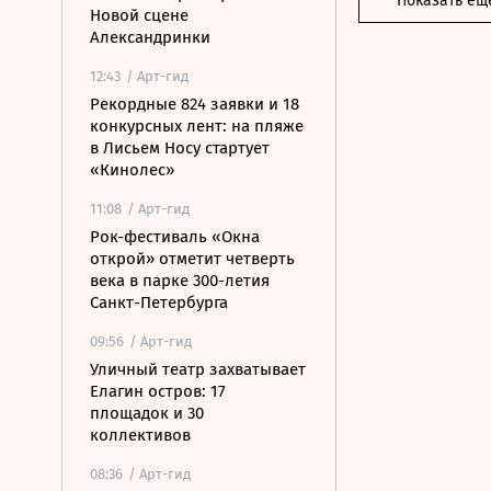
Показать ещ
Новой сцене
Александринки
12:43
/ Арт-гид
Рекордные 824 заявки и 18
конкурсных лент: на пляже
в Лисьем Носу стартует
«Кинолес»
11:08
/ Арт-гид
Рок-фестиваль «Окна
открой» отметит четверть
века в парке 300-летия
Санкт-Петербурга
09:56
/ Арт-гид
Уличный театр захватывает
Елагин остров: 17
площадок и 30
коллективов
08:36
/ Арт-гид