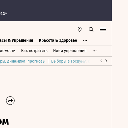
пад»
асы & Украшения
Красота & Здоровье
а
Часы & Украшения
Дом & Интерьер
домости
Как потратить
Идеи управления
ры, динамика, прогнозы
Выборы в Госдуму: каким был и будет р
ом