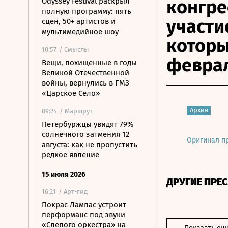
конгре
Odyssey Festival раскрыл
полную программу: пять
участи
сцен, 50+ артистов и
мультимедийное шоу
которы
10:57
/ Смыслы
февра
Вещи, похищенные в годы
Великой Отечественной
войны, вернулись в ГМЗ
«Царское Село»
Архив
09:24
/ Маршрут
Петербуржцы увидят 79%
солнечного затмения 12
Оригинал п
августа: как не пропустить
редкое явление
15 июля 2026
ДРУГИЕ ПРЕ
16:21
/ Арт-гид
Покрас Лампас устроит
перформанс под звуки
«Слепого оркестра» на