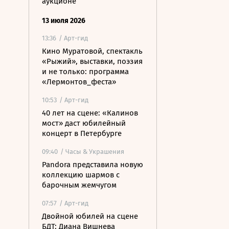
аукционе
13 июля 2026
13:36
/ Арт-гид
Кино Муратовой, спектакль
«Рыжий», выставки, поэзия
и не только: программа
«Лермонтов_феста»
10:53
/ Арт-гид
40 лет на сцене: «Калинов
мост» даст юбилейный
концерт в Петербурге
09:40
/ Часы & Украшения
Pandora представила новую
коллекцию шармов с
барочным жемчугом
07:57
/ Арт-гид
Двойной юбилей на сцене
БДТ: Диана Вишнева