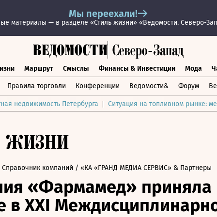
Мы переехали!
ые материалы — в разделе «Стиль жизни» «Ведомости. Северо-За
изни
Маршрут
Смыслы
Финансы & Инвестиции
Мода
Ч
раз жизни
Маршрут
Смыслы
Финансы & Инвестиции
Мод
Правила торговли
Конференции
Ведомости&
Форум
Ве
тная недвижимость Петербурга
Ситуация на топливном рынке: ме
 Справочник компаний
/ «КА «ГРАНД МЕДИА СЕРВИС» & Партнеры
ния «Фармамед» приняла
е в XXI Междисциплинарн