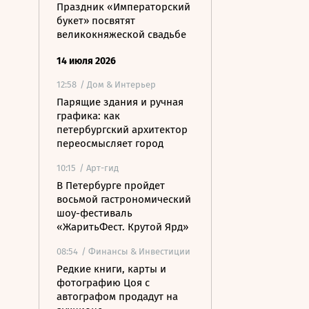
Праздник «Императорский
букет» посвятят
великокняжеской свадьбе
14 июля 2026
12:58
/ Дом & Интерьер
Парящие здания и ручная
графика: как
петербургский архитектор
переосмысляет город
10:15
/ Арт-гид
В Петербурге пройдет
восьмой гастрономический
шоу-фестиваль
«ЖаритьФест. Крутой Ярд»
08:54
/ Финансы & Инвестиции
Редкие книги, карты и
фотографию Цоя с
автографом продадут на