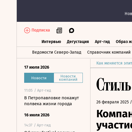
Нов
Подписка
Интервью
Дегустация
Арт-гид
Образ ж
Интервью
Дегустация
Арт-гид
Об
Ведомости Северо-Запад
Справочник компаний
Как меняется эли
17 июля 2026
Новости
Новости
компаний
11:05
/ Арт-гид
В Петропавловке покажут
26 февраля 2025
/
полвека жизни города
Компа
16 июля 2026
участи
14:37
/ Арт-гид